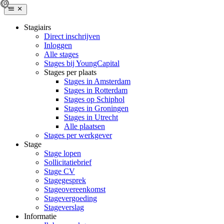
Stagiairs
Direct inschrijven
Inloggen
Alle stages
Stages bij YoungCapital
Stages per plaats
Stages in Amsterdam
Stages in Rotterdam
Stages op Schiphol
Stages in Groningen
Stages in Utrecht
Alle plaatsen
Stages per werkgever
Stage
Stage lopen
Sollicitatiebrief
Stage CV
Stagegesprek
Stageovereenkomst
Stagevergoeding
Stageverslag
Informatie