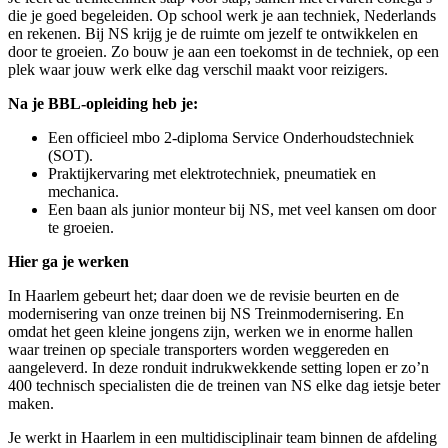
die je goed begeleiden. Op school werk je aan techniek, Nederlands
en rekenen. Bij NS krijg je de ruimte om jezelf te ontwikkelen en
door te groeien. Zo bouw je aan een toekomst in de techniek, op een
plek waar jouw werk elke dag verschil maakt voor reizigers.
Na je BBL-opleiding heb je:
Een officieel mbo 2-diploma Service Onderhoudstechniek
(SOT).
Praktijkervaring met elektrotechniek, pneumatiek en
mechanica.
Een baan als junior monteur bij NS, met veel kansen om door
te groeien.
Hier ga je werken
In Haarlem gebeurt het; daar doen we de revisie beurten en de
modernisering van onze treinen bij NS Treinmodernisering. En
omdat het geen kleine jongens zijn, werken we in enorme hallen
waar treinen op speciale transporters worden weggereden en
aangeleverd. In deze ronduit indrukwekkende setting lopen er zo’n
400 technisch specialisten die de treinen van NS elke dag ietsje beter
maken.
Je werkt in Haarlem in een multidisciplinair team binnen de afdeling