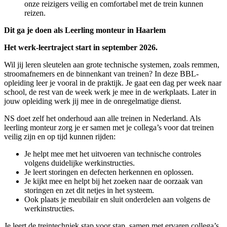
onze reizigers veilig en comfortabel met de trein kunnen
reizen.
Dit ga je doen als Leerling monteur in Haarlem
Het werk-leertraject start in september 2026.
Wil jij leren sleutelen aan grote technische systemen, zoals remmen,
stroomafnemers en de binnenkant van treinen? In deze BBL-
opleiding leer je vooral in de praktijk. Je gaat een dag per week naar
school, de rest van de week werk je mee in de werkplaats. Later in
jouw opleiding werk jij mee in de onregelmatige dienst.
NS doet zelf het onderhoud aan alle treinen in Nederland. Als
leerling monteur zorg je er samen met je collega’s voor dat treinen
veilig zijn en op tijd kunnen rijden:
Je helpt mee met het uitvoeren van technische controles
volgens duidelijke werkinstructies.
Je leert storingen en defecten herkennen en oplossen.
Je kijkt mee en helpt bij het zoeken naar de oorzaak van
storingen en zet dit netjes in het systeem.
Ook plaats je meubilair en sluit onderdelen aan volgens de
werkinstructies.
Je leert de treintechniek stap voor stap, samen met ervaren collega’s