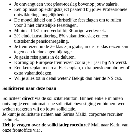
Je ontvangt een vroeg/laat-toeslag bovenop jouw salaris.
Een op maat opleidingstraject passend bij jouw Professionele
ontwikkelingsmogelijkheden
De mogelijkheid om 3 christelijke feestdagen om te ruilen
voor 3 niet-christelijke feestdagen.
Minimaal 181 uren verlof bij 36-urige werkweek.
3% eindejaarsuitkering, 8% vakantietoeslag en een
uitstekende pensioenregeling.
Je treinreizen in de 2e klas zijn gratis; in de 1e klas reizen kan
tegen een kleine eigen bijdrage.
Je gezin reist gratis in de daluren.
Korting op Europese treinreizen zodra je 1 jaar bij NS werkt.
Een keuzeplan met o.a. Fietsenplan, extra pensioenopbouw of
extra vakantiedagen.
Wil je alles tot in detail weten? Bekijk dan hier de NS cao.
Solliciteren naar deze baan
Solliciteer
direct
via de sollicitatiebutton. Binnen enkele minuten
ontvang je een automatische sollicitatiebevestiging en binnen twee
weken reageren wij op jouw sollicitatie.
Je kunt je sollicitatie richten aan Sarina Malki, corporate recruiter
techniek.
Heb je vragen over de sollicitatieprocedure?
Mail naar Karin van
onze frontoffice via: .