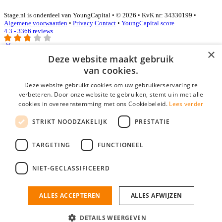
Stage.nl is onderdeel van YoungCapital • © 2026 • KvK nr: 34330199 •
Algemene voorwaarden
•
Privacy
Contact
•
YoungCapital score
4.3 - 3366 reviews
×
Deze website maakt gebruik
Inloggen als bedrijf
van cookies.
Deze website gebruikt cookies om uw gebruikerservaring te
E-mail
*
verbeteren. Door onze website te gebruiken, stemt u in met alle
cookies in overeenstemming met ons Cookiebeleid.
Lees verder
Wachtwoord
STRIKT NOODZAKELIJK
PRESTATIE
login gegevens onthouden
Wachtwoord vergeten?
login
TARGETING
FUNCTIONEEL
Bedrijf aanmelden
NIET-GECLASSIFICEERD
Na het aanmelden kun je meteen je vacature plaatsen en heb je je
nieuwe collega/werknemer zo gevonden!
ALLES ACCEPTEREN
ALLES AFWIJZEN
Heb je nog geen gratis bedrijfsprofiel?
DETAILS WEERGEVEN