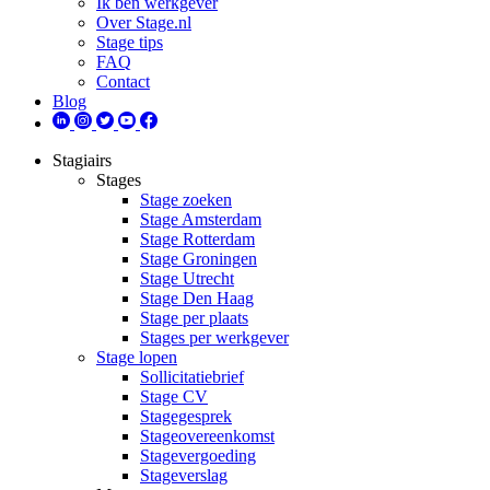
Ik ben werkgever
Over Stage.nl
Stage tips
FAQ
Contact
Blog
Stagiairs
Stages
Stage zoeken
Stage Amsterdam
Stage Rotterdam
Stage Groningen
Stage Utrecht
Stage Den Haag
Stage per plaats
Stages per werkgever
Stage lopen
Sollicitatiebrief
Stage CV
Stagegesprek
Stageovereenkomst
Stagevergoeding
Stageverslag