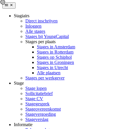
Stagiairs
Direct inschrijven
Inloggen
Alle stages
Stages bij YoungCapital
Stages per plaats
Stages in Amsterdam
Stages in Rotterdam
Stages op Schiphol
Stages in Groningen
Stages in Utrecht
Alle plaatsen
Stages per werkgever
Stage
Stage lopen
Sollicitatiebrief
Stage CV
Stagegesprek
Stageovereenkomst
Stagevergoeding
Stageverslag
Informatie