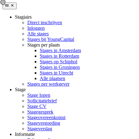
Stagiairs
Direct inschrijven
Inloggen
Alle stages
Stages bij YoungCapital
Stages per plaats
Stages in Amsterdam
Stages in Rotterdam
Stages op Schiphol
Stages in Groningen
Stages in Utrecht
Alle plaatsen
Stages per werkgever
Stage
Stage lopen
Sollicitatiebrief
Stage CV
Stagegesprek
Stageovereenkomst
Stagevergoeding
Stageverslag
Informatie