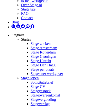
Ik ben werkgever
Over Stage.nl
Stage tips
FAQ
Contact
Blog
Stagiairs
Stages
Stage zoeken
Stage Amsterdam
Stage Rotterdam
Stage Groningen
Stage Utrecht
Stage Den Haag
Stage per plaats
Stages per werkgever
Stage lopen
Sollicitatiebrief
Stage CV
Stagegesprek
Stageovereenkomst
Stagevergoeding
Stageverslag