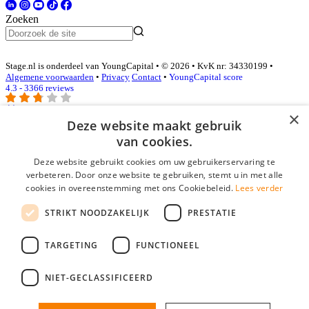
Zoeken
Stage.nl is onderdeel van YoungCapital • © 2026 • KvK nr: 34330199 •
Algemene voorwaarden
•
Privacy
Contact
•
YoungCapital score
4.3 - 3366 reviews
×
Deze website maakt gebruik
Inloggen als bedrijf
van cookies.
Deze website gebruikt cookies om uw gebruikerservaring te
E-mail
*
verbeteren. Door onze website te gebruiken, stemt u in met alle
cookies in overeenstemming met ons Cookiebeleid.
Lees verder
Wachtwoord
STRIKT NOODZAKELIJK
PRESTATIE
login gegevens onthouden
Wachtwoord vergeten?
TARGETING
FUNCTIONEEL
login
NIET-GECLASSIFICEERD
Bedrijf aanmelden