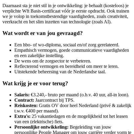
Daarnaast sta je niet stil in je ontwikkeling: je behaalt (kosteloos) je
verplichte Wft Basis-certificaat vóór je eerste opdracht. Ook trainen
we je volop in toekomstbestendige vaardigheden, zoals creativiteit,
veerkracht en het slim inzetten van technologie (zoals AI).
Wat wordt er van jou gevraagd?
Een hbo- of wo-diploma, sociaal en/of zorg gerelateerd.
Empathisch vermogen, goede communicatieve vaardigheden
en een zakelijke instelling.
De wens om de zorgsector te verbeteren.
Reflecterend vermogen en bereidheid om meer te leren.
Uitstekende beheersing van de Nederlandse taal.
Wat krijg je er voor terug?
Salaris:
€3.240,- bruto per maand (o.b.v. 40 uur, all-in loon).
Contract:
Jaarcontract bij TPS.
Reiskosten:
Gratis OV door heel Nederland (privé & zakelijk
t.w.v. €400 per maand).
Extra's:
25 vakantiedagen en de mogelijkheid tot het leasen
van een (elektrische) fiets.
Persoonlijke ontwikkeling:
Begeleiding van jouw
persoonlijke People Manager om jouw carrière verder vorm te