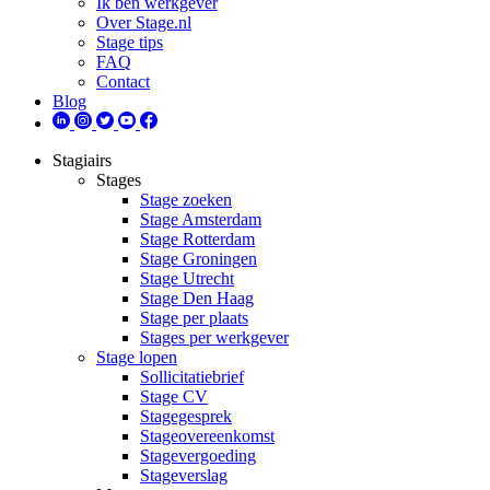
Ik ben werkgever
Over Stage.nl
Stage tips
FAQ
Contact
Blog
Stagiairs
Stages
Stage zoeken
Stage Amsterdam
Stage Rotterdam
Stage Groningen
Stage Utrecht
Stage Den Haag
Stage per plaats
Stages per werkgever
Stage lopen
Sollicitatiebrief
Stage CV
Stagegesprek
Stageovereenkomst
Stagevergoeding
Stageverslag