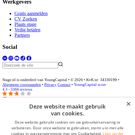
Werkgevers
Gratis aanmelden
CV Zoeken
Plaats stage
Veilig betalen
Partners
Social
Stage.nl is onderdeel van YoungCapital • © 2026 • KvK nr: 34330199 •
Algemene voorwaarden
•
Privacy
Contact
•
YoungCapital score
4.3 - 3366 reviews
×
Deze website maakt gebruik
Inloggen als bedrijf
van cookies.
Deze website gebruikt cookies om uw gebruikerservaring te
E-mail
*
verbeteren. Door onze website te gebruiken, stemt u in met alle
cookies in overeenstemming met ons Cookiebeleid.
Lees verder
Wachtwoord