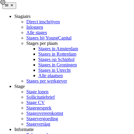
Stagiairs
Direct inschrijven
Inloggen
Alle stages
Stages bij YoungCapital
Stages per plaats
Stages in Amsterdam
Stages in Rotterdam
Stages op Schiphol
Stages in Groningen
Stages in Utrecht
Alle plaatsen
Stages per werkgever
Stage
Stage lopen
Sollicitatiebrief
Stage CV
Stagegesprek
Stageovereenkomst
Stagevergoeding
Stageverslag
Informatie