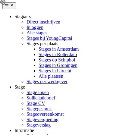
Stagiairs
Direct inschrijven
Inloggen
Alle stages
Stages bij YoungCapital
Stages per plaats
Stages in Amsterdam
Stages in Rotterdam
Stages op Schiphol
Stages in Groningen
Stages in Utrecht
Alle plaatsen
Stages per werkgever
Stage
Stage lopen
Sollicitatiebrief
Stage CV
Stagegesprek
Stageovereenkomst
Stagevergoeding
Stageverslag
Informatie