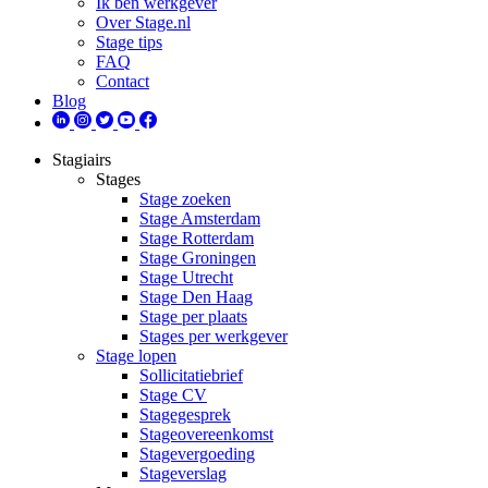
Ik ben werkgever
Over Stage.nl
Stage tips
FAQ
Contact
Blog
Stagiairs
Stages
Stage zoeken
Stage Amsterdam
Stage Rotterdam
Stage Groningen
Stage Utrecht
Stage Den Haag
Stage per plaats
Stages per werkgever
Stage lopen
Sollicitatiebrief
Stage CV
Stagegesprek
Stageovereenkomst
Stagevergoeding
Stageverslag