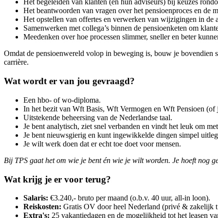
Het begeleiden van klanten (en hun adviseurs) bij keuzes rond
Het beantwoorden van vragen over het pensioenproces en de m
Het opstellen van offertes en verwerken van wijzigingen in de a
Samenwerken met collega’s binnen de pensioenketen om klante
Meedenken over hoe processen slimmer, sneller en beter kunne
Omdat de pensioenwereld volop in beweging is, bouw je bovendien snel
carrière.
Wat wordt er van jou gevraagd?
Een hbo- of wo-diploma.
In het bezit van Wft Basis, Wft Vermogen en Wft Pensioen (of j
Uitstekende beheersing van de Nederlandse taal.
Je bent analytisch, ziet snel verbanden en vindt het leuk om met 
Je bent nieuwsgierig en kunt ingewikkelde dingen simpel uitle
Je wilt werk doen dat er echt toe doet voor mensen.
Bij TPS gaat het om wie je bent én wie je wilt worden. Je hoeft nog ge
Wat krijg je er voor terug?
Salaris:
€3.240,- bruto per maand (o.b.v. 40 uur, all-in loon).
Reiskosten:
Gratis OV door heel Nederland (privé & zakelijk t
Extra's:
25 vakantiedagen en de mogelijkheid tot het leasen van 