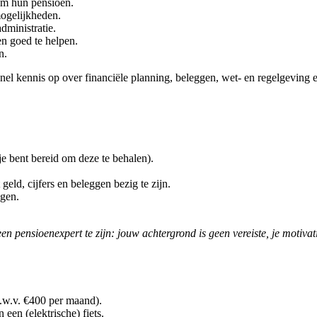
om hun pensioen.
ogelijkheden.
dministratie.
n goed te helpen.
n.
 kennis op over financiële planning, beleggen, wet- en regelgeving en 
e bent bereid om deze te behalen).
geld, cijfers en beleggen bezig te zijn.
ggen.
en pensioenexpert te zijn: jouw achtergrond is geen vereiste, je motivat
.w.v. €400 per maand).
een (elektrische) fiets.