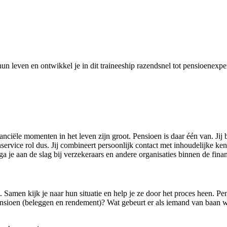
un leven en ontwikkel je in dit traineeship razendsnel tot pensioenexpe
iële momenten in het leven zijn groot. Pensioen is daar één van. Jij b
ice rol dus. Jij combineert persoonlijk contact met inhoudelijke kennis 
 ga je aan de slag bij verzekeraars en andere organisaties binnen de fin
Samen kijk je naar hun situatie en help je ze door het proces heen. Pens
ensioen (beleggen en rendement)? Wat gebeurt er als iemand van baan wi