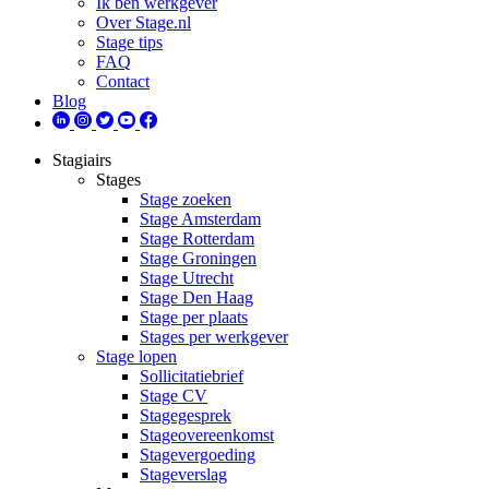
Ik ben werkgever
Over Stage.nl
Stage tips
FAQ
Contact
Blog
Stagiairs
Stages
Stage zoeken
Stage Amsterdam
Stage Rotterdam
Stage Groningen
Stage Utrecht
Stage Den Haag
Stage per plaats
Stages per werkgever
Stage lopen
Sollicitatiebrief
Stage CV
Stagegesprek
Stageovereenkomst
Stagevergoeding
Stageverslag