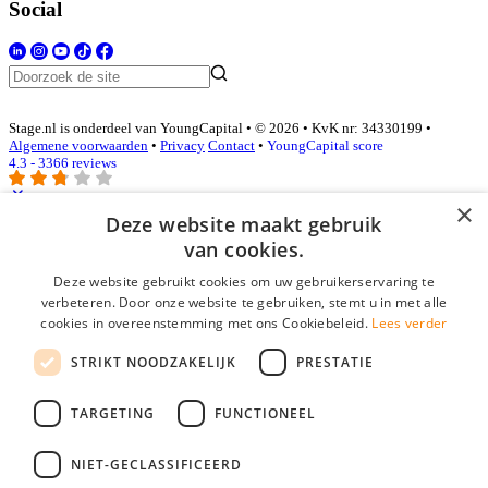
Social
Stage.nl is onderdeel van YoungCapital • © 2026 • KvK nr: 34330199 •
Algemene voorwaarden
•
Privacy
Contact
•
YoungCapital score
4.3 - 3366 reviews
×
Deze website maakt gebruik
Inloggen als bedrijf
van cookies.
Deze website gebruikt cookies om uw gebruikerservaring te
E-mail
*
verbeteren. Door onze website te gebruiken, stemt u in met alle
cookies in overeenstemming met ons Cookiebeleid.
Lees verder
Wachtwoord
STRIKT NOODZAKELIJK
PRESTATIE
login gegevens onthouden
Wachtwoord vergeten?
login
TARGETING
FUNCTIONEEL
Bedrijf aanmelden
NIET-GECLASSIFICEERD