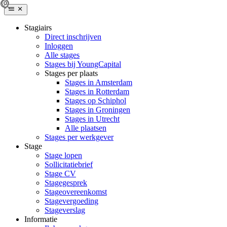
Stagiairs
Direct inschrijven
Inloggen
Alle stages
Stages bij YoungCapital
Stages per plaats
Stages in Amsterdam
Stages in Rotterdam
Stages op Schiphol
Stages in Groningen
Stages in Utrecht
Alle plaatsen
Stages per werkgever
Stage
Stage lopen
Sollicitatiebrief
Stage CV
Stagegesprek
Stageovereenkomst
Stagevergoeding
Stageverslag
Informatie