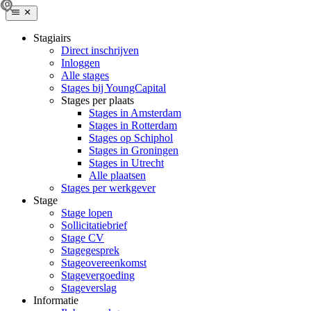
Stagiairs
Direct inschrijven
Inloggen
Alle stages
Stages bij YoungCapital
Stages per plaats
Stages in Amsterdam
Stages in Rotterdam
Stages op Schiphol
Stages in Groningen
Stages in Utrecht
Alle plaatsen
Stages per werkgever
Stage
Stage lopen
Sollicitatiebrief
Stage CV
Stagegesprek
Stageovereenkomst
Stagevergoeding
Stageverslag
Informatie