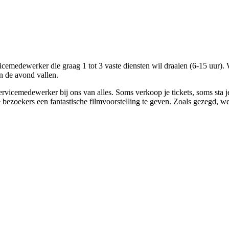
emedewerker die graag 1 tot 3 vaste diensten wil draaien (6-15 uur). W
in de avond vallen.
 servicemedewerker bij ons van alles. Soms verkoop je tickets, soms st
e bezoekers een fantastische filmvoorstelling te geven. Zoals gezegd, w