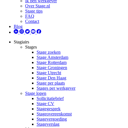
Ik ben werkgever
Over Stage.nl
Stage tips
FAQ
Contact
Blog
Stagiairs
Stages
Stage zoeken
Stage Amsterdam
Stage Rotterdam
Stage Groningen
Stage Utrecht
Stage Den Haag
Stage per plaats
Stages per werkgever
Stage lopen
Sollicitatiebrief
Stage CV
Stagegesprek
Stageovereenkomst
Stagevergoeding
Stageverslag