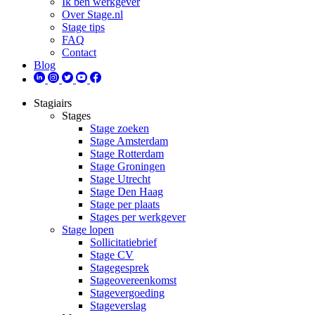
Ik ben werkgever
Over Stage.nl
Stage tips
FAQ
Contact
Blog
Stagiairs
Stages
Stage zoeken
Stage Amsterdam
Stage Rotterdam
Stage Groningen
Stage Utrecht
Stage Den Haag
Stage per plaats
Stages per werkgever
Stage lopen
Sollicitatiebrief
Stage CV
Stagegesprek
Stageovereenkomst
Stagevergoeding
Stageverslag