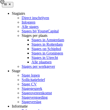
Stagiairs
Direct inschrijven
Inloggen
Alle stages
Stages bij YoungCapital
Stages per plaats
Stages in Amsterdam
Stages in Rotterdam
Stages op Schiphol
Stages in Groningen
Stages in Utrecht
Alle plaatsen
Stages per werkgever
Stage
Stage lopen
Sollicitatiebrief
Stage CV
Stagegesprek
Stageovereenkomst
Stagevergoeding
Stageverslag
Informatie