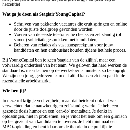
hetzelfde!
Wat ga je doen als Stagiair YoungCapital?
Schrijven van pakkende vacatures die eruit springen en online
door de juiste doelgroep gevonden worden;
Voeren van de eerste telefonische checks en zelfstandig (of
samen) sollicitatiegesprekken met kandidaten;
Beheren van relaties als vast aanspreekpunt voor jouw
kandidaten en hen enthousiast houden tijdens het hele proces.
Bij YoungCapital ben je geen 'stagiair van de zijlijn', maar een
volwaardig onderdeel van het team. We geloven dat hard werken de
standaard is, maar lachen op de werkvloer is minstens zo belangrijk.
We zijn een jong, gedreven team dat altijd kansen ziet en pakt in de
razendsnelle arbeidsmarkt.
Wie ben jij?
In deze rol krijg je veel vrijheid, maar dat betekent ook dat we
verwachten dat je nauwkeurig en zelfstandig werkt. Je hebt een
gezonde dosis humor en een 'can-do' mentaliteit. Je denkt in
oplossingen, niet in problemen, en je vindt het leuk om een glimlach
op het gezicht van kandidaten te toveren. Je hebt minimaal een
MBO-opleiding en bent klaar om de theorie in de praktijk te