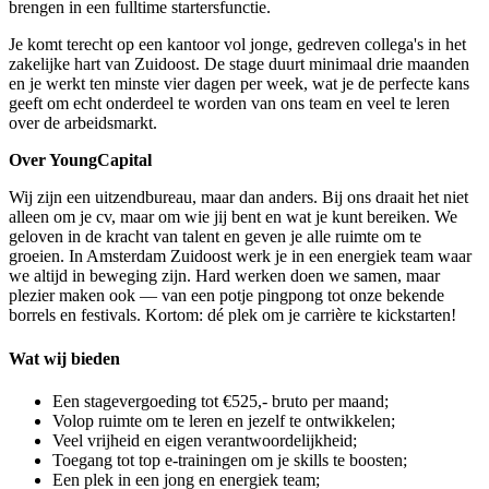
brengen in een fulltime startersfunctie.
Je komt terecht op een kantoor vol jonge, gedreven collega's in het
zakelijke hart van Zuidoost. De stage duurt minimaal drie maanden
en je werkt ten minste vier dagen per week, wat je de perfecte kans
geeft om echt onderdeel te worden van ons team en veel te leren
over de arbeidsmarkt.
Over YoungCapital
Wij zijn een uitzendbureau, maar dan anders. Bij ons draait het niet
alleen om je cv, maar om wie jij bent en wat je kunt bereiken. We
geloven in de kracht van talent en geven je alle ruimte om te
groeien. In Amsterdam Zuidoost werk je in een energiek team waar
we altijd in beweging zijn. Hard werken doen we samen, maar
plezier maken ook — van een potje pingpong tot onze bekende
borrels en festivals. Kortom: dé plek om je carrière te kickstarten!
Wat wij bieden
Een stagevergoeding tot €525,- bruto per maand;
Volop ruimte om te leren en jezelf te ontwikkelen;
Veel vrijheid en eigen verantwoordelijkheid;
Toegang tot top e-trainingen om je skills te boosten;
Een plek in een jong en energiek team;