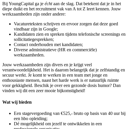
Bij YoungCapital ga je
écht
aan de slag. Dat betekent dat je in het
diepe duikt en het recruitment vak van A tot Z leert kennen. Jouw
werkzaamheden zijn onder andere:
Vacatureteksten schrijven en ervoor zorgen dat deze goed
vindbaar zijn in Google;
Kandidaten zien en spreken tijdens telefonische screenings en
sollicitatiegesprekken;
Contact onderhouden met kandidaten;
Diverse administratieve (HR en commerciële)
werkzaamheden.
Jouw werkzaamheden zijn divers en je krijgt veel
verantwoordelijkheid. Het is daarom belangrijk dat je zelfstandig en
secuur werkt. Je komt te werken in een team met jonge en
enthousiaste mensen,
naast het harde werk is er natuurlijk ruimte
voor gekkigheid. Beschik je over een gezonde dosis humor? Dan
vinden wij dit een zeer mooie bijkomstigheid!
Wat wij bieden
Een stagevergoeding van €525,- bruto op basis van 40 uur bij
een hbo opleiding;
Dé mogelijkheid om jezelf te ontwikkelen in een
professionele organisatie;