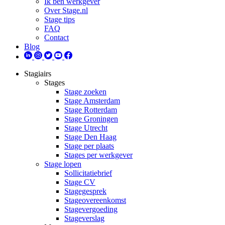
Ik ben werkgever
Over Stage.nl
Stage tips
FAQ
Contact
Blog
Stagiairs
Stages
Stage zoeken
Stage Amsterdam
Stage Rotterdam
Stage Groningen
Stage Utrecht
Stage Den Haag
Stage per plaats
Stages per werkgever
Stage lopen
Sollicitatiebrief
Stage CV
Stagegesprek
Stageovereenkomst
Stagevergoeding
Stageverslag