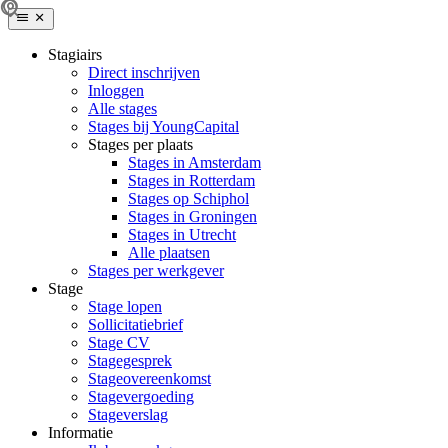
Stagiairs
Direct inschrijven
Inloggen
Alle stages
Stages bij YoungCapital
Stages per plaats
Stages in Amsterdam
Stages in Rotterdam
Stages op Schiphol
Stages in Groningen
Stages in Utrecht
Alle plaatsen
Stages per werkgever
Stage
Stage lopen
Sollicitatiebrief
Stage CV
Stagegesprek
Stageovereenkomst
Stagevergoeding
Stageverslag
Informatie