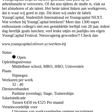
arbeidsmarkt te veroveren. Of dat nou tijdens de studie is, vlak na
het afstuderen of als talent. Het beste talent linken aan werkgevers,
dat is waar wij goed in zijn. Dit doen wij onder de labels
YoungCapital, StudentJob International en Youngcapital NEXT.
Wat werken bij YoungCapital betekent? Meer dan 1300 super
enthousiaste collega's met een gemiddelde leeftijd van 28 jaar, iedere
dag heerlijk gratis lunchen, veel leuke uitjes en jaarlijks ons eigen
YoungCapital Festival. Nieuwsgierig geworden?! Check dan
www.youngcapital.nl/over-yc/werken-bij
Status
Open
Opleidingsniveaus
Middelbare school, MBO, HBO, Universiteit
Plaats
Nijmegen
Werkuren per week
32 - 40
Dienstverbanden
Parttime (overdag), Stage, Traineeships
Salarisindicatie
Tussen €450 en €525 Per maand
Verantwoordelijk voor
Uitvoeren van werkzaamheden omtrent recruitment