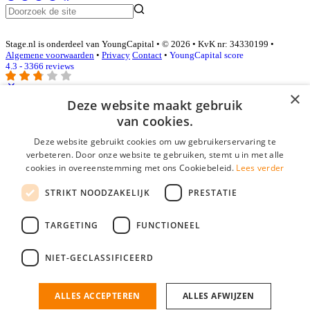
Stage.nl is onderdeel van YoungCapital • © 2026 • KvK nr: 34330199 •
Algemene voorwaarden
•
Privacy
Contact
•
YoungCapital score
4.3 - 3366 reviews
×
Deze website maakt gebruik
Inloggen als bedrijf
van cookies.
Deze website gebruikt cookies om uw gebruikerservaring te
E-mail
*
verbeteren. Door onze website te gebruiken, stemt u in met alle
cookies in overeenstemming met ons Cookiebeleid.
Lees verder
Wachtwoord
STRIKT NOODZAKELIJK
PRESTATIE
login gegevens onthouden
Wachtwoord vergeten?
login
TARGETING
FUNCTIONEEL
Bedrijf aanmelden
NIET-GECLASSIFICEERD
Na het aanmelden kun je meteen je vacature plaatsen en heb je je
nieuwe collega/werknemer zo gevonden!
ALLES ACCEPTEREN
ALLES AFWIJZEN