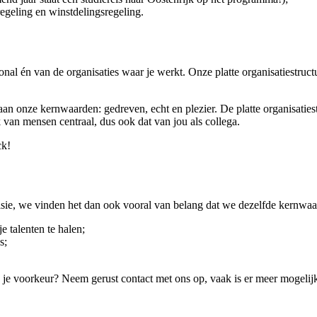
egeling en winstdelingsregeling.
nal én van de organisaties waar je werkt. Onze platte organisatiestruct
aan onze kernwaarden: gedreven, echt en plezier. De platte organisaties
luk van mensen centraal, dus ook dat van jou als collega.
ck!
e, we vinden het dan ook vooral van belang dat we dezelfde kernwaard
e talenten te halen;
s;
n je voorkeur? Neem gerust contact met ons op, vaak is er meer mogelij