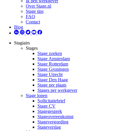
Ik ben werkgever
Over Stage.nl
Stage tips
FAQ
Contact
Blog
Stagiairs
Stages
Stage zoeken
Stage Amsterdam
Stage Rotterdam
Stage Groningen
Stage Utrecht
Stage Den Haag
Stage per plaats
Stages per werkgever
Stage lopen
Sollicitatiebrief
Stage CV
Stagegesprek
Stageovereenkomst
Stagevergoeding
Stageverslag