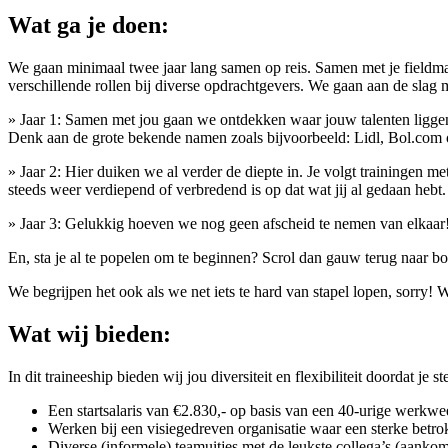
Wat ga je doen:
We gaan minimaal twee jaar lang samen op reis. Samen met je fieldm
verschillende rollen bij diverse opdrachtgevers. We gaan aan de slag
» Jaar 1: Samen met jou gaan we ontdekken waar jouw talenten liggen,
Denk aan de grote bekende namen zoals bijvoorbeeld: Lidl, Bol.com of 
» Jaar 2: Hier duiken we al verder de diepte in. Je volgt trainingen
steeds weer verdiepend of verbredend is op dat wat jij al gedaan hebt.
» Jaar 3: Gelukkig hoeven we nog geen afscheid te nemen van elkaa
En, sta je al te popelen om te beginnen? Scrol dan gauw terug naar bov
We begrijpen het ook als we net iets te hard van stapel lopen, sorry
Wat wij bieden:
In dit traineeship bieden wij jou diversiteit en flexibiliteit doordat 
Een startsalaris van €2.830,- op basis van een 40-urige werkwe
Werken bij een visiegedreven organisatie waar een sterke betrok
Diverse (informele) teamuitjes met de leukste collega’s (aankom