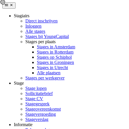
Stagiairs
Direct inschrijven
Inloggen
Alle stages
Stages bij YoungCapital
Stages per plaats
Stages in Amsterdam
Stages in Rotterdam
Stages op Schiphol
Stages in Groningen
Stages in Utrecht
Alle plaatsen
Stages per werkgever
Stage
Stage lopen
Sollicitatiebrief
Stage CV
Stagegesprek
Stageovereenkomst
Stagevergoeding
Stageverslag
Informatie