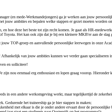
anager (en mede-Werkmandejongers) ga je werken aan jouw persoonlijke
 met jouw ambities en bepalen welke stappen er gezet moeten worden om
 en hoe deze het beste tot zijn recht komen. Je gaat als HR-medewerker
Toyota. Het kan ook zijn dat je bij een kleinere MKB'er aan de slag ga
 met jouw TOP-groep en aanvullende persoonlijke leerwegen in onze Acad
r! Afhankelijk van jouw ambities kunnen we verder gaan specialisere
en en solliciteer!
! We zijn nou eenmaal erg enthousiast en lopen graag voorop. Hieronder 
je steeds in een andere werkomgeving werkt, maar tegelijkertijd de zeker
ek. Gedurende het traineeship ga je hier stappen in maken;
kenheid met elkaar is die je onder andere ervaart door de persoonlijke 
end jaar staat een studiereis naar Oostenrijk op het programma!);