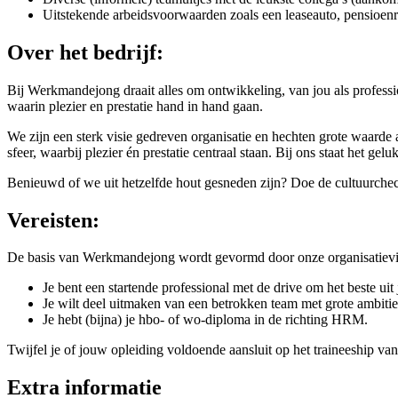
Uitstekende arbeidsvoorwaarden zoals een leaseauto, pensioenr
Over het bedrijf:
Bij Werkmandejong draait alles om ontwikkeling, van jou als professio
waarin plezier en prestatie hand in hand gaan.
We zijn een sterk visie gedreven organisatie en hechten grote waarde 
sfeer, waarbij plezier én prestatie centraal staan. Bij ons staat het ge
Benieuwd of we uit hetzelfde hout gesneden zijn? Doe de cultuurche
Vereisten:
De basis van Werkmandejong wordt gevormd door onze organisatievisi
Je bent een startende professional met de drive om het beste uit j
Je wilt deel uitmaken van een betrokken team met grote ambitie
Je hebt (bijna) je hbo- of wo-diploma in de richting HRM.
Twijfel je of jouw opleiding voldoende aansluit op het traineeship va
Extra informatie