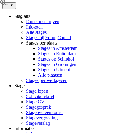
Stagiairs
Direct inschrijven
Inloggen
Alle stages
Stages bij YoungCapital
Stages per plaats
Stages in Amsterdam
Stages in Rotterdam
Stages op Schiphol
Stages in Groningen
Stages in Utrecht
Alle plaatsen
Stages per werkgever
Stage
Stage lopen
Sollicitatiebrief
Stage CV
Stagegesprek
Stageovereenkomst
Stagevergoeding
Stageverslag
Informatie