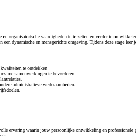
 en organisatorische vaardigheden in te zetten en verder te ontwikkele
 in een dynamische en mensgerichte omgeving. Tijdens deze stage leer j
kwaliteiten te ontdekken.
uurzame samenwerkingen te bevorderen.
antrelaties.
 andere administratieve werkzaamheden.
ijfsdoelen.
le ervaring waarin jouw persoonlijke ontwikkeling en professionele groe
als.