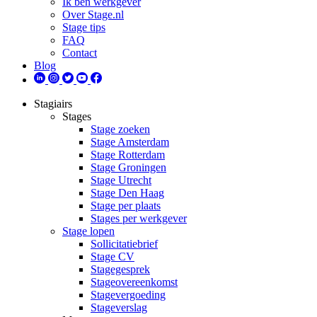
Ik ben werkgever
Over Stage.nl
Stage tips
FAQ
Contact
Blog
Stagiairs
Stages
Stage zoeken
Stage Amsterdam
Stage Rotterdam
Stage Groningen
Stage Utrecht
Stage Den Haag
Stage per plaats
Stages per werkgever
Stage lopen
Sollicitatiebrief
Stage CV
Stagegesprek
Stageovereenkomst
Stagevergoeding
Stageverslag