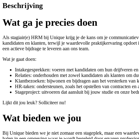
Beschrijving
Wat ga je precies doen
Als stagiair(e) HRM bij Unique krijg je de kans om je communicatieve
kandidaten en klanten, terwijl je waardevolle praktijkervaring opdoet
een actieve bijdrage te leveren aan ons team.
Wat je gaat doen:
Intakegesprekken: voeren met kandidaten om hun drijfveren en 
Relaties: onderhouden met zowel kandidaten als klanten om d
Klantbezoeken: bijwonen en bijdragen aan het versterken van kl
HR-taken: ondersteunen, zoals het opstellen van contracten en
Stageproject: uitvoeren dat aansluit bij jouw studie en onze bedr
Lijkt dit jou leuk? Solliciteer nu!
Wat bieden we jou
Bij Unique bieden we je niet zomaar een stageplek, maar een waardevol
halen in een omgeving waar je wordt begeleid door ervaren profession