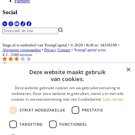
Partners
Social
Stage.nl is onderdeel van YoungCapital • © 2026 • KvK nr: 34330199 •
Algemene voorwaarden
•
Privacy
Contact
•
YoungCapital score
4.3 - 3366 reviews
×
Deze website maakt gebruik
Inloggen als bedrijf
van cookies.
Deze website gebruikt cookies om uw gebruikerservaring te
E-mail
*
verbeteren. Door onze website te gebruiken, stemt u in met alle
cookies in overeenstemming met ons Cookiebeleid.
Lees verder
Wachtwoord
STRIKT NOODZAKELIJK
PRESTATIE
login gegevens onthouden
Wachtwoord vergeten?
login
TARGETING
FUNCTIONEEL