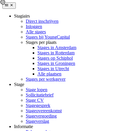
Stagiairs
Direct inschrijven
Inloggen
Alle stages
Stages bij YoungCapital
Stages per plaats
Stages in Amsterdam
Stages in Rotterdam
Stages op Schiphol
Stages in Groningen
Stages in Utrecht
Alle plaatsen
Stages per werkgever
Stage
Stage lopen
Sollicitatiebrief
Stage CV
Stagegesprek
Stageovereenkomst
Stagevergoeding
Stageverslag
Informatie