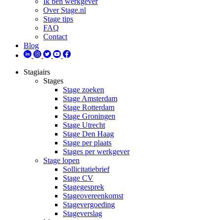
Ik ben werkgever
Over Stage.nl
Stage tips
FAQ
Contact
Blog
Stagiairs
Stages
Stage zoeken
Stage Amsterdam
Stage Rotterdam
Stage Groningen
Stage Utrecht
Stage Den Haag
Stage per plaats
Stages per werkgever
Stage lopen
Sollicitatiebrief
Stage CV
Stagegesprek
Stageovereenkomst
Stagevergoeding
Stageverslag