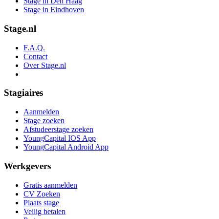
Stage in Den Haag
Stage in Eindhoven
Stage.nl
F.A.Q.
Contact
Over Stage.nl
Stagiaires
Aanmelden
Stage zoeken
Afstudeerstage zoeken
YoungCapital IOS App
YoungCapital Android App
Werkgevers
Gratis aanmelden
CV Zoeken
Plaats stage
Veilig betalen