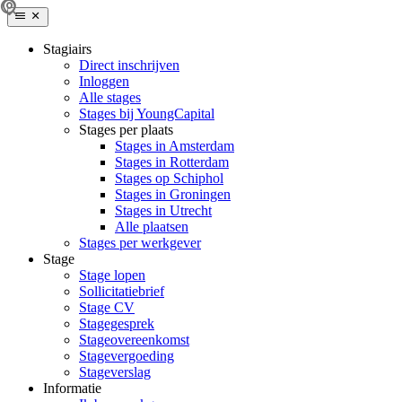
Stagiairs
Direct inschrijven
Inloggen
Alle stages
Stages bij YoungCapital
Stages per plaats
Stages in Amsterdam
Stages in Rotterdam
Stages op Schiphol
Stages in Groningen
Stages in Utrecht
Alle plaatsen
Stages per werkgever
Stage
Stage lopen
Sollicitatiebrief
Stage CV
Stagegesprek
Stageovereenkomst
Stagevergoeding
Stageverslag
Informatie