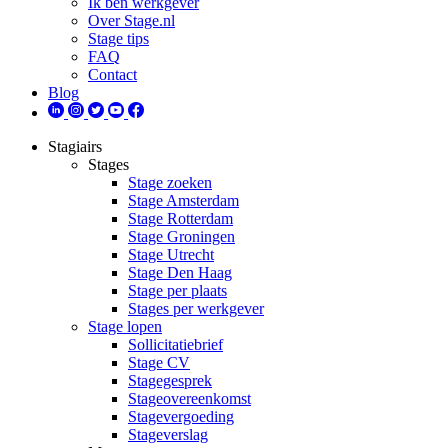
Ik ben werkgever
Over Stage.nl
Stage tips
FAQ
Contact
Blog
Stagiairs
Stages
Stage zoeken
Stage Amsterdam
Stage Rotterdam
Stage Groningen
Stage Utrecht
Stage Den Haag
Stage per plaats
Stages per werkgever
Stage lopen
Sollicitatiebrief
Stage CV
Stagegesprek
Stageovereenkomst
Stagevergoeding
Stageverslag