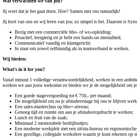
Wat verwachten we van jou?
Jij weet dat je het gaat doen. Hoe? Samen met ons natuurlijk!
Jij leert van ons en wij leren van jou; zo simpel is het. Daarom is Sy
Bezig met een commerciële hbo- of wo-opleiding;
Proactief, leergierig en je hebt een hands-on mentaliteit;
Communicatief vaardig en klantgericht;
In staat om zowel zelfstandig als in teamverband te werken.
Wij bieden:
What's in it for you?
Vanaf minuut 1 volledige verantwoordelijkheid, werken in een ambitieu
werken we aan jouw toekomst en bieden we je de mogelijkheid om jeze
Een goede stagevergoeding tot € 750,- per maand;
De mogelijkheid om na je afstudeerstage bij ons te blijven werk
Een sales-masterclass op hbo+-niveau;
Genoeg tijd en ruimte om aan je afstudeeropdracht te werken;
Lunch en fruit van de zaak;
Minimaal 2 memorabele bedrijfsuitjes;
Een moderne werkplek met een zit/sta-bureau en ergonomische 
Een gezellige, collegiale werksfeer waarin je kunt rekenen op su