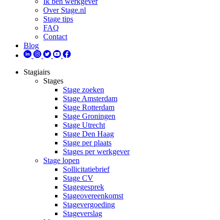
Ik ben werkgever
Over Stage.nl
Stage tips
FAQ
Contact
Blog
Stagiairs
Stages
Stage zoeken
Stage Amsterdam
Stage Rotterdam
Stage Groningen
Stage Utrecht
Stage Den Haag
Stage per plaats
Stages per werkgever
Stage lopen
Sollicitatiebrief
Stage CV
Stagegesprek
Stageovereenkomst
Stagevergoeding
Stageverslag