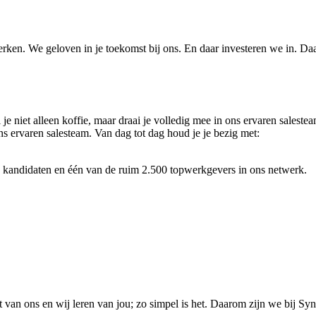
 werken. We geloven in je toekomst bij ons. En daar investeren we in. D
l je niet alleen koffie, maar draai je volledig mee in ons ervaren salest
s ervaren salesteam. Van dag tot dag houd je je bezig met:
he kandidaten en één van de ruim 2.500 topwerkgevers in ons netwerk.
rt van ons en wij leren van jou; zo simpel is het. Daarom zijn we bij S