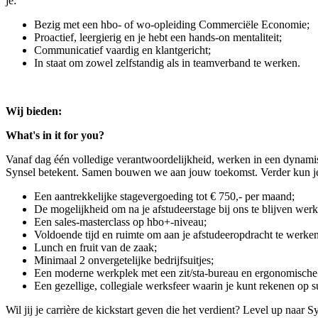
je:
Bezig met een hbo- of wo-opleiding Commerciële Economie;
Proactief, leergierig en je hebt een hands-on mentaliteit;
Communicatief vaardig en klantgericht;
In staat om zowel zelfstandig als in teamverband te werken.
Wij bieden:
What's in it for you?
Vanaf dag één volledige verantwoordelijkheid, werken in een dynamisc
Synsel betekent. Samen bouwen we aan jouw toekomst. Verder kun j
Een aantrekkelijke stagevergoeding tot € 750,- per maand;
De mogelijkheid om na je afstudeerstage bij ons te blijven werk
Een sales-masterclass op hbo+-niveau;
Voldoende tijd en ruimte om aan je afstudeeropdracht te werken
Lunch en fruit van de zaak;
Minimaal 2 onvergetelijke bedrijfsuitjes;
Een moderne werkplek met een zit/sta-bureau en ergonomische 
Een gezellige, collegiale werksfeer waarin je kunt rekenen op su
Wil jij je carrière de kickstart geven die het verdient? Level up naar Syn