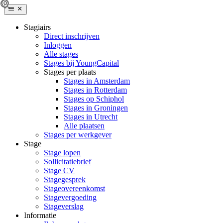
Stagiairs
Direct inschrijven
Inloggen
Alle stages
Stages bij YoungCapital
Stages per plaats
Stages in Amsterdam
Stages in Rotterdam
Stages op Schiphol
Stages in Groningen
Stages in Utrecht
Alle plaatsen
Stages per werkgever
Stage
Stage lopen
Sollicitatiebrief
Stage CV
Stagegesprek
Stageovereenkomst
Stagevergoeding
Stageverslag
Informatie