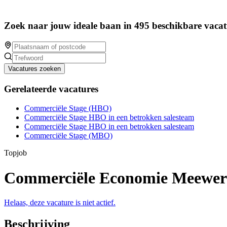
Zoek naar jouw ideale baan in 495 beschikbare vacat
Vacatures zoeken
Gerelateerde vacatures
Commerciële Stage (HBO)
Commerciële Stage HBO in een betrokken salesteam
Commerciële Stage HBO in een betrokken salesteam
Commerciële Stage (MBO)
Topjob
Commerciële Economie Meewer
Helaas, deze vacature is niet actief.
Beschrijving