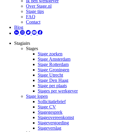
Ik ben werkgever
Over Stage.nl
Stage tips
FAQ
Contact
Blog
Stagiairs
Stages
Stage zoeken
Stage Amsterdam
Stage Rotterdam
Stage Groningen
Stage Utrecht
Stage Den Haag
Stage per plaats
Stages per werkgever
Stage lopen
Sollicitatiebrief
Stage CV
Stagegesprek
Stageovereenkomst
Stagevergoeding
Stageverslag