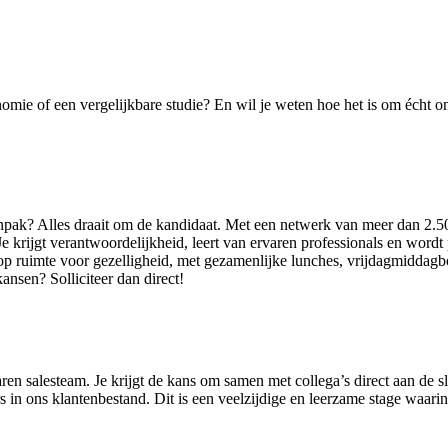
nomie of een vergelijkbare studie? En wil je weten hoe het is om écht
anpak? Alles draait om de kandidaat. Met een netwerk van meer dan 2.5
krijgt verantwoordelijkheid, leert van ervaren professionals en wordt p
p ruimte voor gezelligheid, met gezamenlijke lunches, vrijdagmiddagborr
nsen? Solliciteer dan direct!
aren salesteam. Je krijgt de kans om samen met collega’s direct aan de 
 in ons klantenbestand. Dit is een veelzijdige en leerzame stage waarin