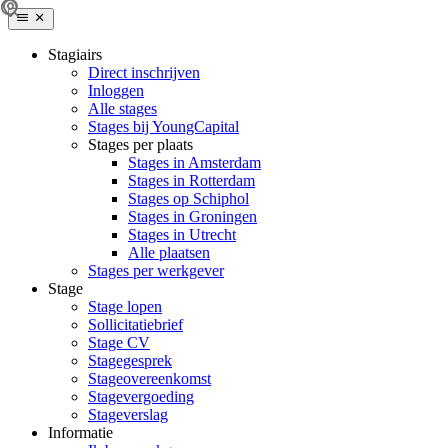
Stagiairs
Direct inschrijven
Inloggen
Alle stages
Stages bij YoungCapital
Stages per plaats
Stages in Amsterdam
Stages in Rotterdam
Stages op Schiphol
Stages in Groningen
Stages in Utrecht
Alle plaatsen
Stages per werkgever
Stage
Stage lopen
Sollicitatiebrief
Stage CV
Stagegesprek
Stageovereenkomst
Stagevergoeding
Stageverslag
Informatie