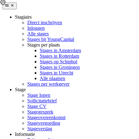
Stagiairs
Direct inschrijven
Inloggen
Alle stages
Stages bij YoungCapital
Stages per plaats
Stages in Amsterdam
Stages in Rotterdam
Stages op Schiphol
Stages in Groningen
Stages in Utrecht
Alle plaatsen
Stages per werkgever
Stage
Stage lopen
Sollicitatiebrief
Stage CV
Stagegesprek
Stageovereenkomst
Stagevergoeding
Stageverslag
Informatie