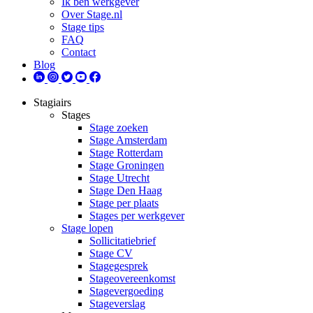
Ik ben werkgever
Over Stage.nl
Stage tips
FAQ
Contact
Blog
Stagiairs
Stages
Stage zoeken
Stage Amsterdam
Stage Rotterdam
Stage Groningen
Stage Utrecht
Stage Den Haag
Stage per plaats
Stages per werkgever
Stage lopen
Sollicitatiebrief
Stage CV
Stagegesprek
Stageovereenkomst
Stagevergoeding
Stageverslag