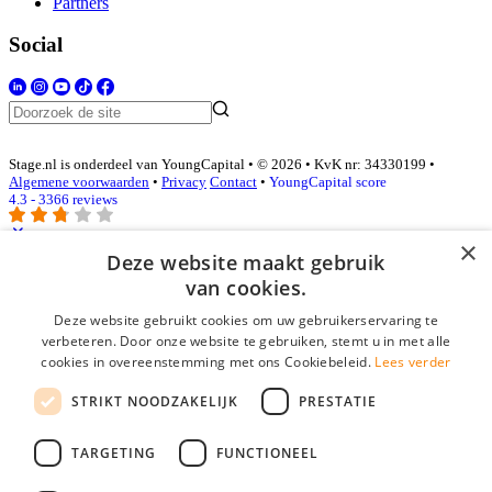
Partners
Social
Stage.nl is onderdeel van YoungCapital • © 2026 • KvK nr: 34330199 •
Algemene voorwaarden
•
Privacy
Contact
•
YoungCapital score
4.3 - 3366 reviews
×
Deze website maakt gebruik
Inloggen als bedrijf
van cookies.
Deze website gebruikt cookies om uw gebruikerservaring te
E-mail
*
verbeteren. Door onze website te gebruiken, stemt u in met alle
cookies in overeenstemming met ons Cookiebeleid.
Lees verder
Wachtwoord
STRIKT NOODZAKELIJK
PRESTATIE
login gegevens onthouden
Wachtwoord vergeten?
login
TARGETING
FUNCTIONEEL