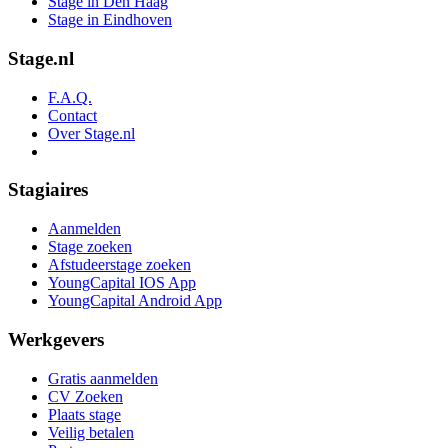
Stage in Den Haag
Stage in Eindhoven
Stage.nl
F.A.Q.
Contact
Over Stage.nl
Stagiaires
Aanmelden
Stage zoeken
Afstudeerstage zoeken
YoungCapital IOS App
YoungCapital Android App
Werkgevers
Gratis aanmelden
CV Zoeken
Plaats stage
Veilig betalen