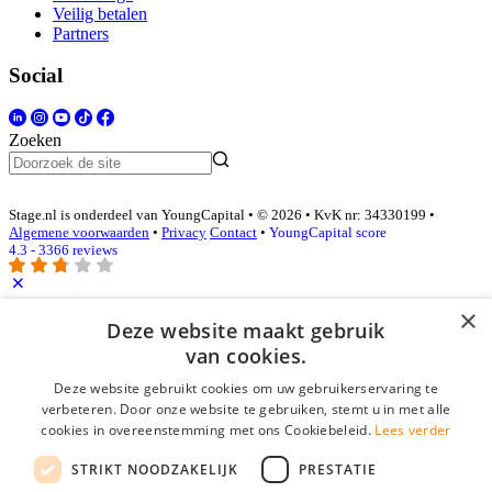
Veilig betalen
Partners
Social
Zoeken
Stage.nl is onderdeel van YoungCapital • © 2026 • KvK nr: 34330199 •
Algemene voorwaarden
•
Privacy
Contact
•
YoungCapital score
4.3 - 3366 reviews
×
Inloggen als bedrijf
Deze website maakt gebruik
van cookies.
E-mail
*
Deze website gebruikt cookies om uw gebruikerservaring te
verbeteren. Door onze website te gebruiken, stemt u in met alle
cookies in overeenstemming met ons Cookiebeleid.
Lees verder
Wachtwoord
STRIKT NOODZAKELIJK
PRESTATIE
login gegevens onthouden