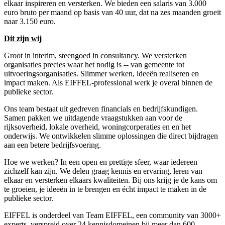
elkaar inspireren en versterken. We bieden een salaris van 3.000
euro bruto per maand op basis van 40 uur, dat na zes maanden groeit
naar 3.150 euro.
Dit zijn wij
Groot in interim, steengoed in consultancy. We versterken
organisaties precies waar het nodig is -- van gemeente tot
uitvoeringsorganisaties. Slimmer werken, ideeën realiseren en
impact maken. Als EIFFEL-professional werk je overal binnen de
publieke sector.
Ons team bestaat uit gedreven financials en bedrijfskundigen.
Samen pakken we uitdagende vraagstukken aan voor de
rijksoverheid, lokale overheid, woningcorperaties en en het
onderwijs. We ontwikkelen slimme oplossingen die direct bijdragen
aan een betere bedrijfsvoering.
Hoe we werken? In een open en prettige sfeer, waar iedereen
zichzelf kan zijn. We delen graag kennis en ervaring, leren van
elkaar en versterken elkaars kwaliteiten. Bij ons krijg je de kans om
te groeien, je ideeën in te brengen en écht impact te maken in de
publieke sector.
EIFFEL is onderdeel van Team EIFFEL, een community van 3000+
experts, verspreid over 24 kennisdomeinen bij meer dan 600