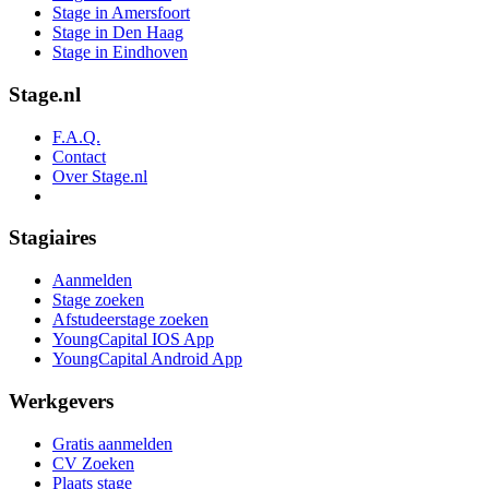
Stage in Amersfoort
Stage in Den Haag
Stage in Eindhoven
Stage.nl
F.A.Q.
Contact
Over Stage.nl
Stagiaires
Aanmelden
Stage zoeken
Afstudeerstage zoeken
YoungCapital IOS App
YoungCapital Android App
Werkgevers
Gratis aanmelden
CV Zoeken
Plaats stage