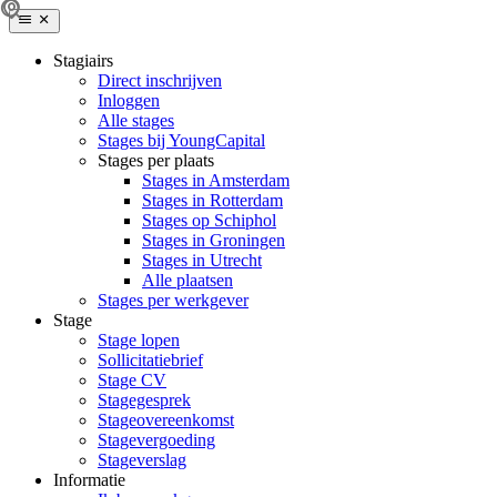
Stagiairs
Direct inschrijven
Inloggen
Alle stages
Stages bij YoungCapital
Stages per plaats
Stages in Amsterdam
Stages in Rotterdam
Stages op Schiphol
Stages in Groningen
Stages in Utrecht
Alle plaatsen
Stages per werkgever
Stage
Stage lopen
Sollicitatiebrief
Stage CV
Stagegesprek
Stageovereenkomst
Stagevergoeding
Stageverslag
Informatie