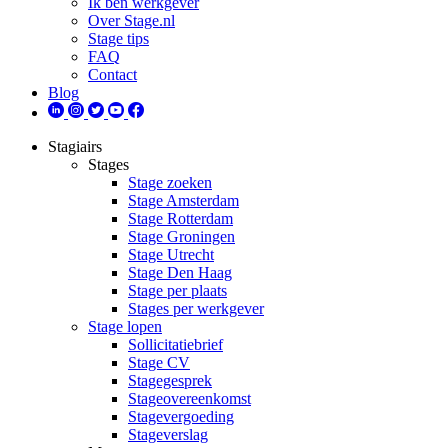
Ik ben werkgever
Over Stage.nl
Stage tips
FAQ
Contact
Blog
Stagiairs
Stages
Stage zoeken
Stage Amsterdam
Stage Rotterdam
Stage Groningen
Stage Utrecht
Stage Den Haag
Stage per plaats
Stages per werkgever
Stage lopen
Sollicitatiebrief
Stage CV
Stagegesprek
Stageovereenkomst
Stagevergoeding
Stageverslag