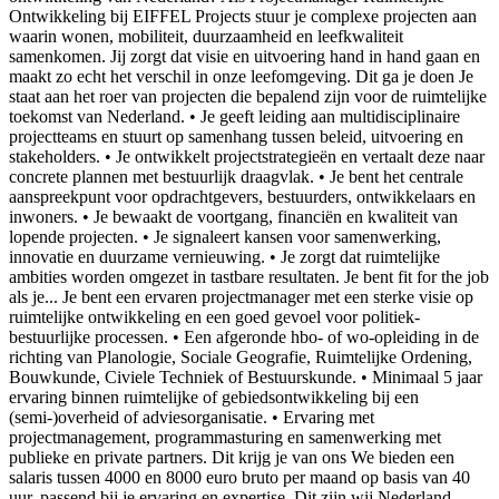
Ontwikkeling bij EIFFEL Projects stuur je complexe projecten aan
waarin wonen, mobiliteit, duurzaamheid en leefkwaliteit
samenkomen. Jij zorgt dat visie en uitvoering hand in hand gaan en
maakt zo echt het verschil in onze leefomgeving. Dit ga je doen Je
staat aan het roer van projecten die bepalend zijn voor de ruimtelijke
toekomst van Nederland. • Je geeft leiding aan multidisciplinaire
projectteams en stuurt op samenhang tussen beleid, uitvoering en
stakeholders. • Je ontwikkelt projectstrategieën en vertaalt deze naar
concrete plannen met bestuurlijk draagvlak. • Je bent het centrale
aanspreekpunt voor opdrachtgevers, bestuurders, ontwikkelaars en
inwoners. • Je bewaakt de voortgang, financiën en kwaliteit van
lopende projecten. • Je signaleert kansen voor samenwerking,
innovatie en duurzame vernieuwing. • Je zorgt dat ruimtelijke
ambities worden omgezet in tastbare resultaten. Je bent fit for the job
als je... Je bent een ervaren projectmanager met een sterke visie op
ruimtelijke ontwikkeling en een goed gevoel voor politiek-
bestuurlijke processen. • Een afgeronde hbo- of wo-opleiding in de
richting van Planologie, Sociale Geografie, Ruimtelijke Ordening,
Bouwkunde, Civiele Techniek of Bestuurskunde. • Minimaal 5 jaar
ervaring binnen ruimtelijke of gebiedsontwikkeling bij een
(semi-)overheid of adviesorganisatie. • Ervaring met
projectmanagement, programmasturing en samenwerking met
publieke en private partners. Dit krijg je van ons We bieden een
salaris tussen 4000 en 8000 euro bruto per maand op basis van 40
uur, passend bij je ervaring en expertise. Dit zijn wij Nederland