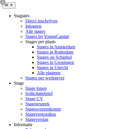
Stagiairs
Direct inschrijven
Inloggen
Alle stages
Stages bij YoungCapital
Stages per plaats
Stages in Amsterdam
Stages in Rotterdam
Stages op Schiphol
Stages in Groningen
Stages in Utrecht
Alle plaatsen
Stages per werkgever
Stage
Stage lopen
Sollicitatiebrief
Stage CV
Stagegesprek
Stageovereenkomst
Stagevergoeding
Stageverslag
Informatie