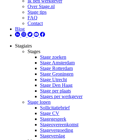
Ik ben werkgever
Over Stage.nl
Stage tips
FAQ
Contact
Blog
Stagiairs
Stages
Stage zoeken
Stage Amsterdam
Stage Rotterdam
Stage Groningen
Stage Utrecht
Stage Den Haag
Stage per plaats
Stages per werkgever
Stage lopen
Sollicitatiebrief
Stage CV
Stagegesprek
Stageovereenkomst
Stagevergoeding
Stageverslag