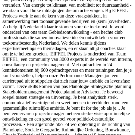
verandert. Van energie tot klimaat, van mobiliteit tot duurzaamheid -
we staan voor flinke uitdagingen die om actie vragen. Bij EIFFEL
Projects werk je aan de kern van deze vraagstukken, in
samenwerking met toonaangevende bedrijven en (semi-)overheden.
Zo help jij Nederland klaar te stomen voor de toekomst. Je wordt
onderdeel van ons team Gebiedsontwikkeling - een hechte club
professionals die samen innovatieve ideeën ontwikkelen voor een
toekomstbestendig Nederland. We delen kennis tijdens
expertisemeetings en themadagen, en er staan altijd coaches klaar
om je te helpen groeien. EIFFEL Projects is onderdeel van Team
EIFFEL, een community van 3000 experts in de wereld van interim,
consultancy en projectmanagement. Met opdrachten in 24
kennisdomeinen bij 600 opdrachtgevers en meer trainingen dan je je
kunt voorstellen, helpen onze Performance Managers jou een
carrièrepad uit te stippelen dat zich naar jouw ambitie en levensfase
vormt. Deze skills komen van pas Planologie Strategische planning
Stakeholdermanagement Projectplanning Adviseren Je beweegt
soepel tussen strategie en uitvoering. Je bent analytisch sterk,
communicatief overtuigend en weet mensen te verbinden rond een
gezamenlijke ruimtelijke ambitie. Je bent fit for the job als je... Je
bent een ervaren projectmanager met een sterke visie op ruimtelijke
ontwikkeling en een goed gevoel voor politiek-bestuurlijke
processen. • Een afgeronde hbo- of wo-opleiding in de richting van
Planologie, Sociale Geografie, Ruimtelijke Ordening, Bouwkunde,