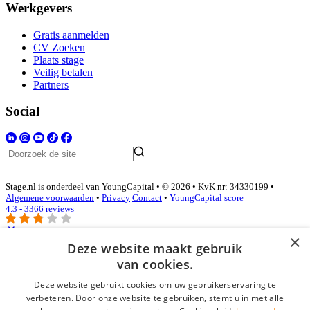
Werkgevers
Gratis aanmelden
CV Zoeken
Plaats stage
Veilig betalen
Partners
Social
Stage.nl is onderdeel van YoungCapital • © 2026 • KvK nr: 34330199 •
Algemene voorwaarden
•
Privacy
Contact
•
YoungCapital score
4.3 - 3366 reviews
×
Deze website maakt gebruik
Inloggen als bedrijf
van cookies.
Deze website gebruikt cookies om uw gebruikerservaring te
E-mail
*
verbeteren. Door onze website te gebruiken, stemt u in met alle