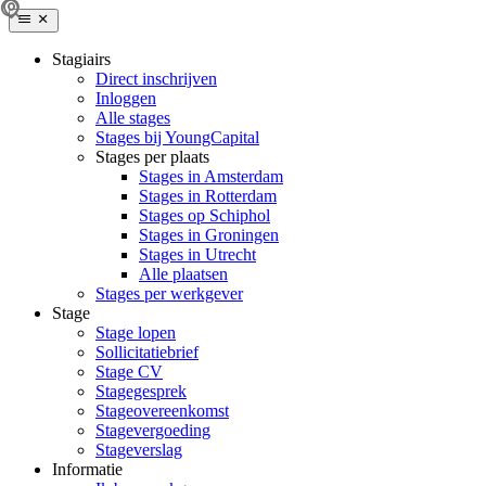
Stagiairs
Direct inschrijven
Inloggen
Alle stages
Stages bij YoungCapital
Stages per plaats
Stages in Amsterdam
Stages in Rotterdam
Stages op Schiphol
Stages in Groningen
Stages in Utrecht
Alle plaatsen
Stages per werkgever
Stage
Stage lopen
Sollicitatiebrief
Stage CV
Stagegesprek
Stageovereenkomst
Stagevergoeding
Stageverslag
Informatie