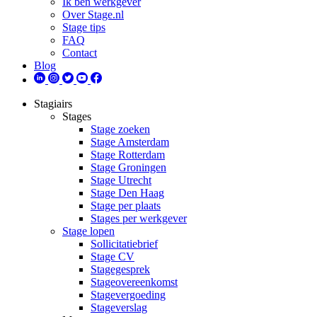
Ik ben werkgever
Over Stage.nl
Stage tips
FAQ
Contact
Blog
Stagiairs
Stages
Stage zoeken
Stage Amsterdam
Stage Rotterdam
Stage Groningen
Stage Utrecht
Stage Den Haag
Stage per plaats
Stages per werkgever
Stage lopen
Sollicitatiebrief
Stage CV
Stagegesprek
Stageovereenkomst
Stagevergoeding
Stageverslag