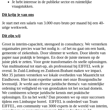
Je hebt interesse in de publieke sector en ruimtelijke
vraagstukken.
Dit krijg je van ons
Je start met een salaris van 3.000 euro bruto per maand bij een 40-
urige werkweek.
Dit zijn wij
Groot in interim-capaciteit, steengoed in consultancy. We versterken
organisaties precies waar het nodig is - of het nu gaat om een bank,
gemeente of ziekenhuis. Door slimmer te werken. Door ideeën van
papier naar praktijk te brengen. En door de juiste mensen op de
juiste plek te zetten. Voor grote transformaties én snelle oplossingen.
Van multinational tot start-up, als professional bij EIFFEL werk je
overal. In Zuid-Limburg en Zuidoost-Brabant maken we impact.
Met 35 juristen versterken we lokale overheden van Maastricht tot
Eindhoven. Hier komt expertise samen met onze Bourgondische
levensstijl. Je werkt aan diverse juridische thema's: van ruimtelijke
ordening tot veiligheid en van grondzaken tot het sociaal domein.
We combineren scherpe juridische kennis met praktische
oplossingen. En na het werk? Dan proosten we op onze successen
tijdens een Limburgse borrel. EIFFEL is onderdeel van Team
EIFFEL, een community van 3000 experts in de wereld van interim,