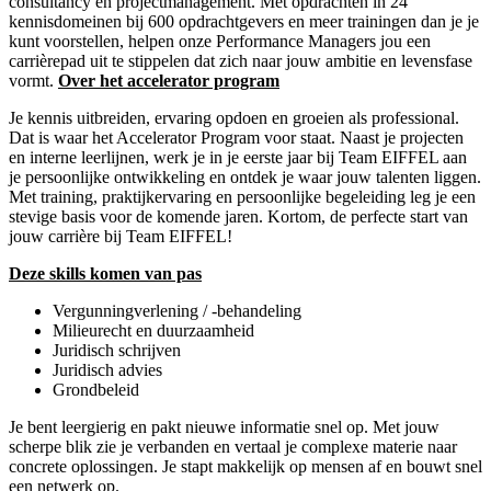
consultancy en projectmanagement. Met opdrachten in 24
kennisdomeinen bij 600 opdrachtgevers en meer trainingen dan je je
kunt voorstellen, helpen onze Performance Managers jou een
carrièrepad uit te stippelen dat zich naar jouw ambitie en levensfase
vormt.
Over het accelerator program
Je kennis uitbreiden, ervaring opdoen en groeien als professional.
Dat is waar het Accelerator Program voor staat. Naast je projecten
en interne leerlijnen, werk je in je eerste jaar bij Team EIFFEL aan
je persoonlijke ontwikkeling en ontdek je waar jouw talenten liggen.
Met training, praktijkervaring en persoonlijke begeleiding leg je een
stevige basis voor de komende jaren. Kortom, de perfecte start van
jouw carrière bij Team EIFFEL!
Deze skills komen van pas
Vergunningverlening / -behandeling
Milieurecht en duurzaamheid
Juridisch schrijven
Juridisch advies
Grondbeleid
Je bent leergierig en pakt nieuwe informatie snel op. Met jouw
scherpe blik zie je verbanden en vertaal je complexe materie naar
concrete oplossingen. Je stapt makkelijk op mensen af en bouwt snel
een netwerk op.