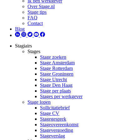
Ik ben werkgever
Over Stage.nl
Stage tips
FAQ
Contact
Blog
Stagiairs
Stages
Stage zoeken
Stage Amsterdam
Stage Rotterdam
Stage Groningen
Stage Utrecht
Stage Den Haag
Stage per plaats
Stages per werkgever
Stage lopen
Sollicitatiebrief
Stage CV
Stagegesprek
Stageovereenkomst
Stagevergoeding
Stageverslag