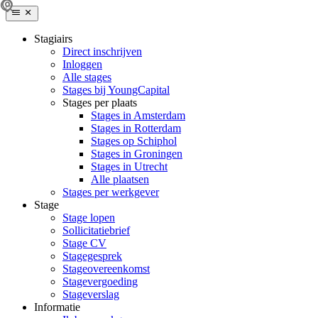
Stagiairs
Direct inschrijven
Inloggen
Alle stages
Stages bij YoungCapital
Stages per plaats
Stages in Amsterdam
Stages in Rotterdam
Stages op Schiphol
Stages in Groningen
Stages in Utrecht
Alle plaatsen
Stages per werkgever
Stage
Stage lopen
Sollicitatiebrief
Stage CV
Stagegesprek
Stageovereenkomst
Stagevergoeding
Stageverslag
Informatie