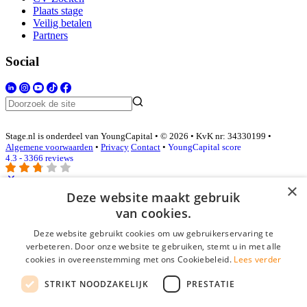
Plaats stage
Veilig betalen
Partners
Social
Stage.nl is onderdeel van YoungCapital • © 2026 • KvK nr: 34330199 •
Algemene voorwaarden
•
Privacy
Contact
•
YoungCapital score
4.3 - 3366 reviews
×
Deze website maakt gebruik
Inloggen als bedrijf
van cookies.
Deze website gebruikt cookies om uw gebruikerservaring te
E-mail
*
verbeteren. Door onze website te gebruiken, stemt u in met alle
cookies in overeenstemming met ons Cookiebeleid.
Lees verder
Wachtwoord
STRIKT NOODZAKELIJK
PRESTATIE
login gegevens onthouden
Wachtwoord vergeten?