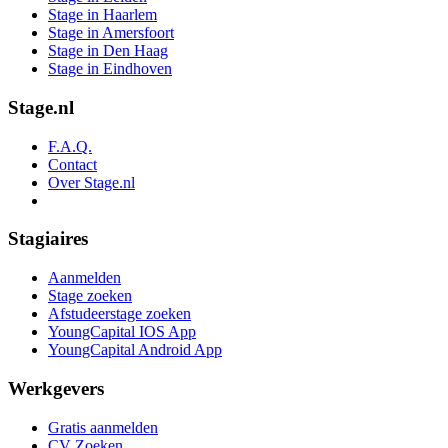
Stage in Haarlem
Stage in Amersfoort
Stage in Den Haag
Stage in Eindhoven
Stage.nl
F.A.Q.
Contact
Over Stage.nl
Stagiaires
Aanmelden
Stage zoeken
Afstudeerstage zoeken
YoungCapital IOS App
YoungCapital Android App
Werkgevers
Gratis aanmelden
CV Zoeken