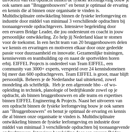
ook samen aan "Bruggenbouwers" en benut je optimaal de ervaring
en kennis die al binnen onze organisatie te vinden is.
Multidisciplinaire ontwikkeling binnen de fysieke leefomgeving en
industrie door middel van minimaal 3 verschillende opdrachten bij
toonaangevende opdrachtgevers. Intensieve begeleiding door
een ervaren Bridge Leader, die jou ondersteunt en coacht in jouw
persoonlijke ontwikkeling. Zo help jij Nederland klaar te stomen
voor de toekomst. In een hecht team van 20 bruggenbouwers delen
we kennis en ervaringen en motiveren elkaar door onze gedeelde
passie voor duurzaamheid en innovatie. Gezamenlijke trainingen,
kennisevents en teambuilding op en naast de sportvelden horen
erbij. EIFFEL Projects is onderdeel van Team EIFFEL, een
community van 3000+ experts, verspreid over 24 kennisdomeinen
bij meer dan 600 opdrachtgevers. Team EIFFEL is groot, maar blijft
persoonlijk. Beheers je de Nederlandse taal uitstekend, zowel
mondeling als schriftelijk. Heb je een afgeronde hbo - of wo-
opleiding in techniek, planologie of bedrijfskunde zowel op je
opdracht, als binnen bruggenbouwers en alle teams en expertises
binnen EIFFEL Engineering & Projects. Naast het uitvoeren van
een opdracht binnen de fysieke leefomgeving bouw je ook samen
aan "Bruggenbouwers" en benut je optimaal de ervaring en kennis
die al binnen onze organisatie te vinden is. Multidisciplinaire
ontwikkeling binnen de fysieke leefomgeving en industrie door
middel van minimaal 3 verschillende opdrachten bij toonaangevende