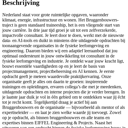
Beschrijving
Nederland staat voor grote ruimtelijke opgaven, waaronder
klimaat, energie, infrastructuur en wonen. Het Bruggenbouwers-
traject is geen standaard traineeship, het is een vliegende start van
jouw carrière. In drie jaar tijd groei je uit tot een zelfverzekerde,
impactvolle consultant. Je leert door te doen, werkt met de nieuwste
data- en AI-tools en duikt in minstens drie uitdagende opdrachten bij
toonaangevende organisaties in de fysieke leefomgeving en
engineering. Daarom bieden wij een adaptief leeraanbod dat jou
optimaal ondersteunt in jouw ontwikkeling tot consultant in de
fysieke leefomgeving en industrie. Je ontdekt waar jouw kracht ligt,
bouwt essentiële vaardigheden op en je leert de basis van
projectmanagement, projectbeheersing en AI kennen. Je eerste
opdracht geeft je meteen waardevolle praktijkervaring. Onze
organisatie geeft je alles om daarin te groeien: inspirerende
trainingen en opleidingen, ervaren collega’s die met je meedenken,
uitdagende opdrachten en interne projecten die je verder brengen. In
je laatste jaar duik je vol in één gebied om te ontdekken waar jij écht
tot je recht komt. Tegelijkertijd draag je actief bij aan
Bruggenbouwers en de organisatie — bijvoorbeeld als mentor of als
expertiseleider — en laat je zien welke waarde jij toevoegt. Zowel
op je opdracht, als binnen bruggenbouwers en alle teams en
expertises binnen EIFFEL Engineering & Projects. Naast het
uitvoeren van een opdracht binnen de fysieke leefomgeving bouw je