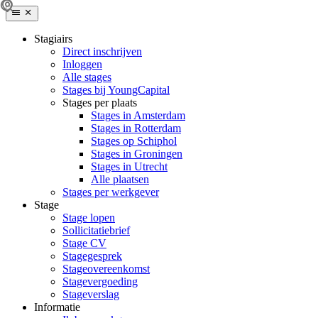
Stagiairs
Direct inschrijven
Inloggen
Alle stages
Stages bij YoungCapital
Stages per plaats
Stages in Amsterdam
Stages in Rotterdam
Stages op Schiphol
Stages in Groningen
Stages in Utrecht
Alle plaatsen
Stages per werkgever
Stage
Stage lopen
Sollicitatiebrief
Stage CV
Stagegesprek
Stageovereenkomst
Stagevergoeding
Stageverslag
Informatie