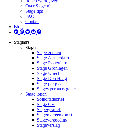
Ik ben werkgever
Over Stage.nl
Stage tips
FAQ
Contact
Blog
Stagiairs
Stages
Stage zoeken
Stage Amsterdam
Stage Rotterdam
Stage Groningen
Stage Utrecht
Stage Den Haag
Stage per plaats
Stages per werkgever
Stage lopen
Sollicitatiebrief
Stage CV
Stagegesprek
Stageovereenkomst
Stagevergoeding
Stageverslag