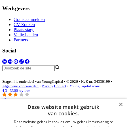
Werkgevers
Gratis aanmelden
CV Zoeken
Plaats stage
Veilig betalen
Partners
Social
Stage.nl is onderdeel van YoungCapital • © 2026 • KvK nr: 34330199 •
Algemene voorwaarden
•
Privacy
Contact
•
YoungCapital score
4.3 - 3366 reviews
×
Deze website maakt gebruik
Inloggen als bedrijf
van cookies.
Deze website gebruikt cookies om uw gebruikerservaring te
E-mail
*