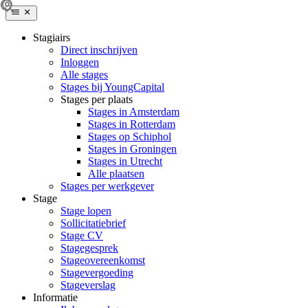
Stagiairs
Direct inschrijven
Inloggen
Alle stages
Stages bij YoungCapital
Stages per plaats
Stages in Amsterdam
Stages in Rotterdam
Stages op Schiphol
Stages in Groningen
Stages in Utrecht
Alle plaatsen
Stages per werkgever
Stage
Stage lopen
Sollicitatiebrief
Stage CV
Stagegesprek
Stageovereenkomst
Stagevergoeding
Stageverslag
Informatie