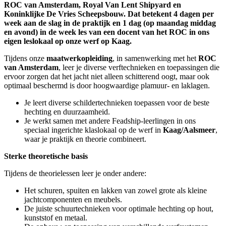
ROC van Amsterdam, Royal Van Lent Shipyard en
Koninklijke De Vries Scheepsbouw. Dat betekent 4 dagen per
week aan de slag in de praktijk en 1 dag (op maandag middag
en avond) in de week les van een docent van het ROC in ons
eigen leslokaal op onze werf op Kaag.
Tijdens onze
maatwerkopleiding
, in samenwerking met het
ROC
van Amsterdam
, leer je diverse verftechnieken en toepassingen die
ervoor zorgen dat het jacht niet alleen schitterend oogt, maar ook
optimaal beschermd is door hoogwaardige plamuur- en laklagen.
Je leert diverse schildertechnieken toepassen voor de beste
hechting en duurzaamheid.
Je werkt samen met andere Feadship-leerlingen in ons
speciaal ingerichte klaslokaal op de werf in
Kaag/Aalsmeer
,
waar je praktijk en theorie combineert.
Sterke theoretische basis
Tijdens de theorielessen leer je onder andere:
Het schuren, spuiten en lakken van zowel grote als kleine
jachtcomponenten en meubels.
De juiste schuurtechnieken voor optimale hechting op hout,
kunststof en metaal.