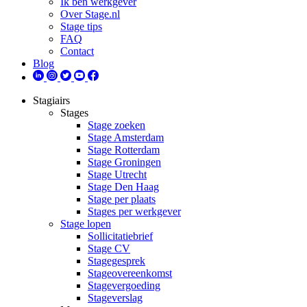
Ik ben werkgever
Over Stage.nl
Stage tips
FAQ
Contact
Blog
Stagiairs
Stages
Stage zoeken
Stage Amsterdam
Stage Rotterdam
Stage Groningen
Stage Utrecht
Stage Den Haag
Stage per plaats
Stages per werkgever
Stage lopen
Sollicitatiebrief
Stage CV
Stagegesprek
Stageovereenkomst
Stagevergoeding
Stageverslag