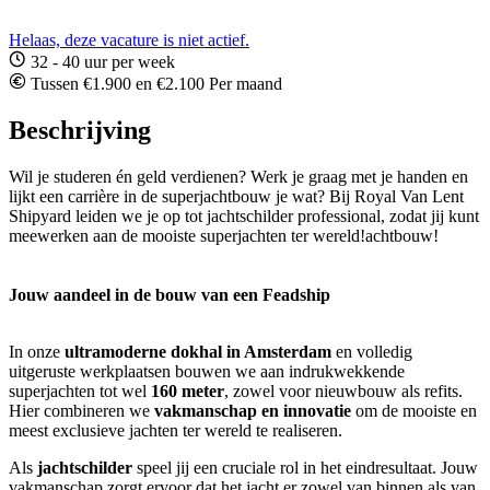
Helaas, deze vacature is niet actief.
32 - 40 uur per week
Tussen €1.900 en €2.100 Per maand
Beschrijving
Wil je studeren én geld verdienen? Werk je graag met je handen en
lijkt een carrière in de superjachtbouw je wat? Bij Royal Van Lent
Shipyard leiden we je op tot jachtschilder professional, zodat jij kunt
meewerken aan de mooiste superjachten ter wereld!achtbouw!
Jouw aandeel in de bouw van een Feadship
In onze
ultramoderne dokhal in Amsterdam
en volledig
uitgeruste werkplaatsen bouwen we aan indrukwekkende
superjachten tot wel
160 meter
, zowel voor nieuwbouw als refits.
Hier combineren we
vakmanschap en innovatie
om de mooiste en
meest exclusieve jachten ter wereld te realiseren.
Als
jachtschilder
speel jij een cruciale rol in het eindresultaat. Jouw
vakmanschap zorgt ervoor dat het jacht er zowel van binnen als van