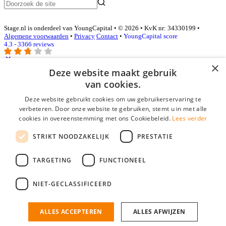
Stage.nl is onderdeel van YoungCapital • © 2026 • KvK nr: 34330199 •
Algemene voorwaarden
•
Privacy
Contact
•
YoungCapital score
4.3 - 3366 reviews
×
Deze website maakt gebruik
Inloggen als bedrijf
van cookies.
Deze website gebruikt cookies om uw gebruikerservaring te
E-mail
*
verbeteren. Door onze website te gebruiken, stemt u in met alle
cookies in overeenstemming met ons Cookiebeleid.
Lees verder
Wachtwoord
STRIKT NOODZAKELIJK
PRESTATIE
login gegevens onthouden
Wachtwoord vergeten?
login
TARGETING
FUNCTIONEEL
Bedrijf aanmelden
NIET-GECLASSIFICEERD
Na het aanmelden kun je meteen je vacature plaatsen en heb je je
nieuwe collega/werknemer zo gevonden!
ALLES ACCEPTEREN
ALLES AFWIJZEN
Heb je nog geen gratis bedrijfsprofiel?