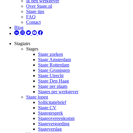
Ik ben werkgever
Over Stage.nl
Stage tips
FAQ
Contact
Blog
Stagiairs
Stages
Stage zoeken
Stage Amsterdam
Stage Rotterdam
Stage Groningen
Stage Utrecht
Stage Den Haag
Stage per plaats
Stages per werkgever
Stage lopen
Sollicitatiebrief
Stage CV
Stagegesprek
Stageovereenkomst
Stagevergoeding
Stageverslag