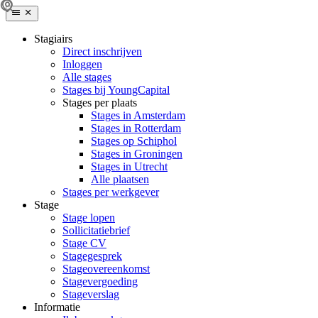
Stagiairs
Direct inschrijven
Inloggen
Alle stages
Stages bij YoungCapital
Stages per plaats
Stages in Amsterdam
Stages in Rotterdam
Stages op Schiphol
Stages in Groningen
Stages in Utrecht
Alle plaatsen
Stages per werkgever
Stage
Stage lopen
Sollicitatiebrief
Stage CV
Stagegesprek
Stageovereenkomst
Stagevergoeding
Stageverslag
Informatie