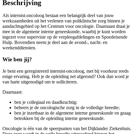
Beschrijving
Als internist-oncoloog bestaat een belangrijk deel van jouw
werkzaamheden uit het verlenen van poliklinische zorg binnen je
aandachtsgebied op het Centrum voor oncologie. Daarnaast draai je
mee in de algemene interne geneeskunde, waarbij je kunt worden
ingezet voor supervisie op de verpleegafdelingen en Spoedeisende
Hulp. Bovendien neem je deel aan de avond-, nacht- en
weekenddiensten.
Wie ben jij?
Je bent een geregistreerd internist-oncoloog, met bij voorkeur reeds
enige ervaring. Heb je de opleiding net afgerond? Ook dan word je
van harte uitgenodigd om te solliciteren.
Daarnaast:
ben je collegiaal en daadkrachtig;
beheers je de oncologische zorg in de volledige breedte;
ben je inzetbaar in de algemene interne geneeskunde en graag
betrokken bij de opleiding interne geneeskunde.
Oncologie is één van de speerpunten van het Dijklander Ziekenhuis.
Deze zorg wordt in de volle breedte uitgeoefend binnen het