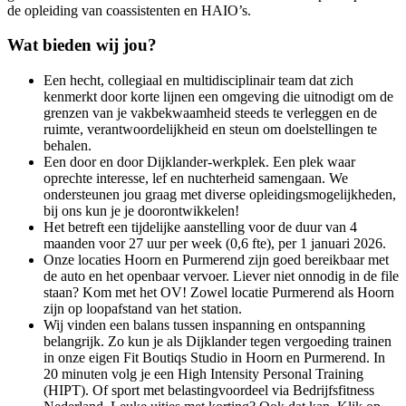
de opleiding van coassistenten en HAIO’s.
Wat bieden wij jou?
Een hecht, collegiaal en multidisciplinair team dat zich
kenmerkt door korte lijnen een omgeving die uitnodigt om de
grenzen van je vakbekwaamheid steeds te verleggen en de
ruimte, verantwoordelijkheid en steun om doelstellingen te
behalen.
Een door en door Dijklander-werkplek. Een plek waar
oprechte interesse, lef en nuchterheid samengaan. We
ondersteunen jou graag met diverse opleidingsmogelijkheden,
bij ons kun je je doorontwikkelen!
Het betreft een tijdelijke aanstelling voor de duur van 4
maanden voor 27 uur per week (0,6 fte), per 1 januari 2026.
Onze locaties Hoorn en Purmerend zijn goed bereikbaar met
de auto en het openbaar vervoer. Liever niet onnodig in de file
staan? Kom met het OV! Zowel locatie Purmerend als Hoorn
zijn op loopafstand van het station.
Wij vinden een balans tussen inspanning en ontspanning
belangrijk. Zo kun je als Dijklander tegen vergoeding trainen
in onze eigen Fit Boutiqs Studio in Hoorn en Purmerend. In
20 minuten volg je een High Intensity Personal Training
(HIPT). Of sport met belastingvoordeel via Bedrijfsfitness