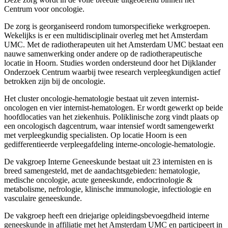
Centrum voor oncologie.
De zorg is georganiseerd rondom tumorspecifieke werkgroepen.
Wekelijks is er een multidisciplinair overleg met het Amsterdam
UMC. Met de radiotherapeuten uit het Amsterdam UMC bestaat een
nauwe samenwerking onder andere op de radiotherapeutische
locatie in Hoorn. Studies worden ondersteund door het Dijklander
Onderzoek Centrum waarbij twee research verpleegkundigen actief
betrokken zijn bij de oncologie.
Het cluster oncologie-hematologie bestaat uit zeven internist-
oncologen en vier internist-hematologen. Er wordt gewerkt op beide
hoofdlocaties van het ziekenhuis. Poliklinische zorg vindt plaats op
een oncologisch dagcentrum, waar intensief wordt samengewerkt
met verpleegkundig specialisten. Op locatie Hoorn is een
gedifferentieerde verpleegafdeling interne-oncologie-hematologie.
De vakgroep Interne Geneeskunde bestaat uit 23 internisten en is
breed samengesteld, met de aandachtsgebieden: hematologie,
medische oncologie, acute geneeskunde, endocrinologie &
metabolisme, nefrologie, klinische immunologie, infectiologie en
vasculaire geneeskunde.
De vakgroep heeft een driejarige opleidingsbevoegdheid interne
geneeskunde in affiliatie met het Amsterdam UMC en participeert in