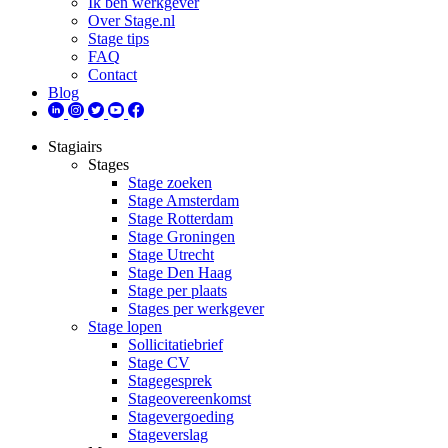
Ik ben werkgever
Over Stage.nl
Stage tips
FAQ
Contact
Blog
Stagiairs
Stages
Stage zoeken
Stage Amsterdam
Stage Rotterdam
Stage Groningen
Stage Utrecht
Stage Den Haag
Stage per plaats
Stages per werkgever
Stage lopen
Sollicitatiebrief
Stage CV
Stagegesprek
Stageovereenkomst
Stagevergoeding
Stageverslag