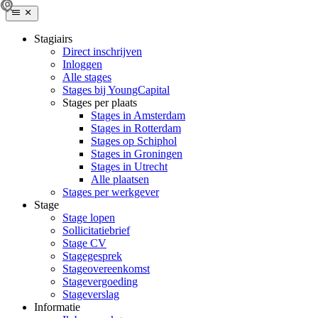
Stagiairs
Direct inschrijven
Inloggen
Alle stages
Stages bij YoungCapital
Stages per plaats
Stages in Amsterdam
Stages in Rotterdam
Stages op Schiphol
Stages in Groningen
Stages in Utrecht
Alle plaatsen
Stages per werkgever
Stage
Stage lopen
Sollicitatiebrief
Stage CV
Stagegesprek
Stageovereenkomst
Stagevergoeding
Stageverslag
Informatie