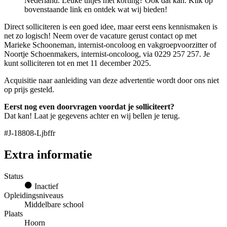
Nederland. Leuke uitjes met korting? Ook dat kan. Klik op
bovenstaande link en ontdek wat wij bieden!
Direct solliciteren is een goed idee, maar eerst eens kennismaken is
net zo logisch! Neem over de vacature gerust contact op met
Marieke Schooneman, internist-oncoloog en vakgroepvoorzitter of
Noortje Schoenmakers, internist-oncoloog, via 0229 257 257. Je
kunt solliciteren tot en met 11 december 2025.
Acquisitie naar aanleiding van deze advertentie wordt door ons niet
op prijs gesteld.
Eerst nog even doorvragen voordat je solliciteert?
Dat kan! Laat je gegevens achter en wij bellen je terug.
#J-18808-Ljbffr
Extra informatie
Status
Inactief
Opleidingsniveaus
Middelbare school
Plaats
Hoorn