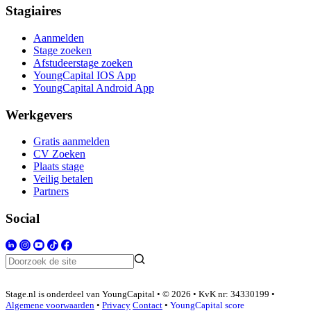
Stagiaires
Aanmelden
Stage zoeken
Afstudeerstage zoeken
YoungCapital IOS App
YoungCapital Android App
Werkgevers
Gratis aanmelden
CV Zoeken
Plaats stage
Veilig betalen
Partners
Social
Stage.nl is onderdeel van YoungCapital • © 2026 • KvK nr: 34330199 •
Algemene voorwaarden
•
Privacy
Contact
•
YoungCapital score