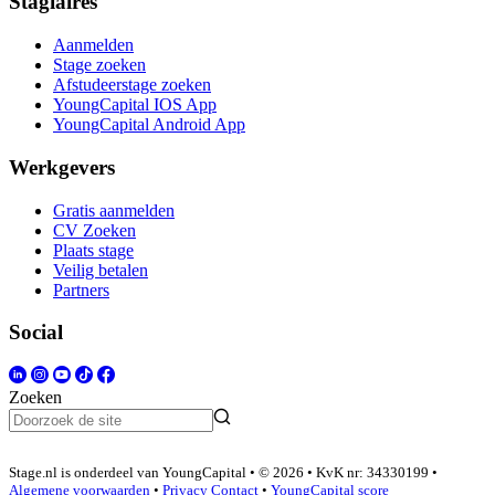
Stagiaires
Aanmelden
Stage zoeken
Afstudeerstage zoeken
YoungCapital IOS App
YoungCapital Android App
Werkgevers
Gratis aanmelden
CV Zoeken
Plaats stage
Veilig betalen
Partners
Social
Zoeken
Stage.nl is onderdeel van YoungCapital • © 2026 • KvK nr: 34330199 •
Algemene voorwaarden
•
Privacy
Contact
•
YoungCapital score