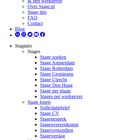
Ik ben werkgever
Over Stage.nl
Stage tips
FAQ
Contact
Blog
Stagiairs
Stages
Stage zoeken
Stage Amsterdam
Stage Rotterdam
Stage Groningen
Stage Utrecht
Stage Den Haag
Stage per plaats
Stages per werkgever
Stage lopen
Sollicitatiebrief
Stage CV
Stagegesprek
Stageovereenkomst
Stagevergoeding
Stageverslag