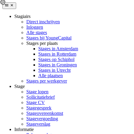
Stagiairs
Direct inschrijven
Inloggen
Alle stages
Stages bij YoungCapital
Stages per plaats
Stages in Amsterdam
Stages in Rotterdam
Stages op Schiphol
Stages in Groningen
Stages in Utrecht
Alle plaatsen
Stages per werkgever
Stage
Stage lopen
Sollicitatiebrief
Stage CV
Stagegesprek
Stageovereenkomst
Stagevergoeding
Stageverslag
Informatie