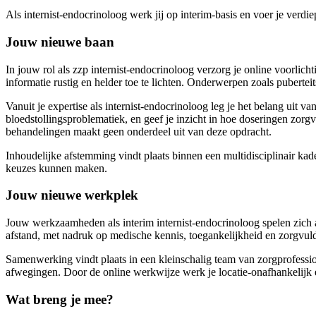
Als internist-endocrinoloog werk jij op interim-basis en voer je verd
Jouw nieuwe baan
In jouw rol als zzp internist-endocrinoloog verzorg je online voorli
informatie rustig en helder toe te lichten. Onderwerpen zoals pubert
Vanuit je expertise als internist-endocrinoloog leg je het belang uit
bloedstollingsproblematiek, en geef je inzicht in hoe doseringen zor
behandelingen maakt geen onderdeel uit van deze opdracht.
Inhoudelijke afstemming vindt plaats binnen een multidisciplinair ka
keuzes kunnen maken.
Jouw nieuwe werkplek
Jouw werkzaamheden als interim internist-endocrinoloog spelen zich af
afstand, met nadruk op medische kennis, toegankelijkheid en zorgvul
Samenwerking vindt plaats in een kleinschalig team van zorgprofession
afwegingen. Door de online werkwijze werk je locatie-onafhankelijk e
Wat breng je mee?