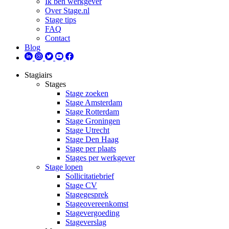
Ik ben werkgever
Over Stage.nl
Stage tips
FAQ
Contact
Blog
Stagiairs
Stages
Stage zoeken
Stage Amsterdam
Stage Rotterdam
Stage Groningen
Stage Utrecht
Stage Den Haag
Stage per plaats
Stages per werkgever
Stage lopen
Sollicitatiebrief
Stage CV
Stagegesprek
Stageovereenkomst
Stagevergoeding
Stageverslag