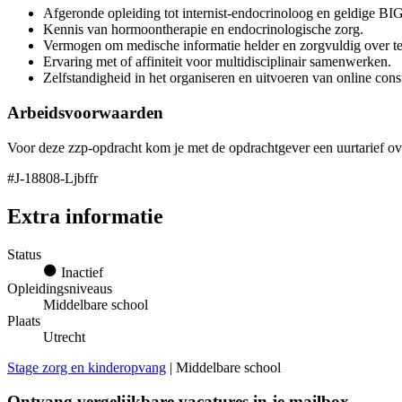
Afgeronde opleiding tot internist-endocrinoloog en geldige BIG-
Kennis van hormoontherapie en endocrinologische zorg.
Vermogen om medische informatie helder en zorgvuldig over te
Ervaring met of affiniteit voor multidisciplinair samenwerken.
Zelfstandigheid in het organiseren en uitvoeren van online cons
Arbeidsvoorwaarden
Voor deze zzp-opdracht kom je met de opdrachtgever een uurtarief overe
#J-18808-Ljbffr
Extra informatie
Status
Inactief
Opleidingsniveaus
Middelbare school
Plaats
Utrecht
Stage zorg en kinderopvang
| Middelbare school
Ontvang vergelijkbare vacatures in je mailbox