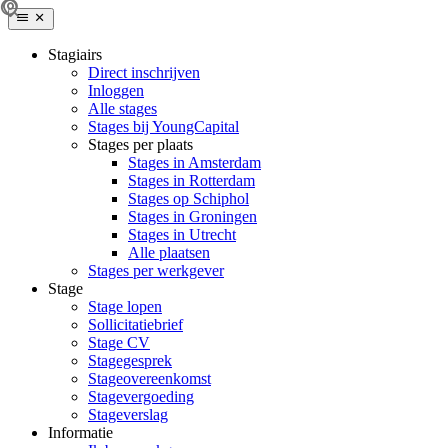
Stagiairs
Direct inschrijven
Inloggen
Alle stages
Stages bij YoungCapital
Stages per plaats
Stages in Amsterdam
Stages in Rotterdam
Stages op Schiphol
Stages in Groningen
Stages in Utrecht
Alle plaatsen
Stages per werkgever
Stage
Stage lopen
Sollicitatiebrief
Stage CV
Stagegesprek
Stageovereenkomst
Stagevergoeding
Stageverslag
Informatie