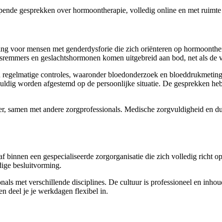
iepende gesprekken over hormoontherapie, volledig online en met ruimte
chting voor mensen met genderdysforie die zich oriënteren op hormoonth
eitsremmers en geslachtshormonen komen uitgebreid aan bod, net als de 
 van regelmatige controles, waaronder bloedonderzoek en bloeddrukmeting
gvuldig worden afgestemd op de persoonlijke situatie. De gesprekken he
der, samen met andere zorgprofessionals. Medische zorgvuldigheid en du
 binnen een gespecialiseerde zorgorganisatie die zich volledig richt op
dige besluitvorming.
als met verschillende disciplines. De cultuur is professioneel en inhou
n deel je je werkdagen flexibel in.