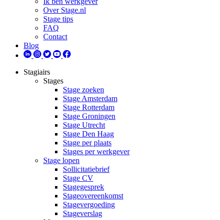
Ik ben werkgever
Over Stage.nl
Stage tips
FAQ
Contact
Blog
Stagiairs
Stages
Stage zoeken
Stage Amsterdam
Stage Rotterdam
Stage Groningen
Stage Utrecht
Stage Den Haag
Stage per plaats
Stages per werkgever
Stage lopen
Sollicitatiebrief
Stage CV
Stagegesprek
Stageovereenkomst
Stagevergoeding
Stageverslag