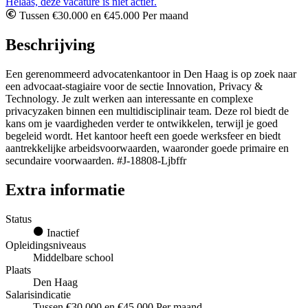
Helaas, deze vacature is niet actief.
Tussen €30.000 en €45.000 Per maand
Beschrijving
Een gerenommeerd advocatenkantoor in Den Haag is op zoek naar
een advocaat-stagiaire voor de sectie Innovation, Privacy &
Technology. Je zult werken aan interessante en complexe
privacyzaken binnen een multidisciplinair team. Deze rol biedt de
kans om je vaardigheden verder te ontwikkelen, terwijl je goed
begeleid wordt. Het kantoor heeft een goede werksfeer en biedt
aantrekkelijke arbeidsvoorwaarden, waaronder goede primaire en
secundaire voorwaarden. #J-18808-Ljbffr
Extra informatie
Status
Inactief
Opleidingsniveaus
Middelbare school
Plaats
Den Haag
Salarisindicatie
Tussen €30.000 en €45.000 Per maand