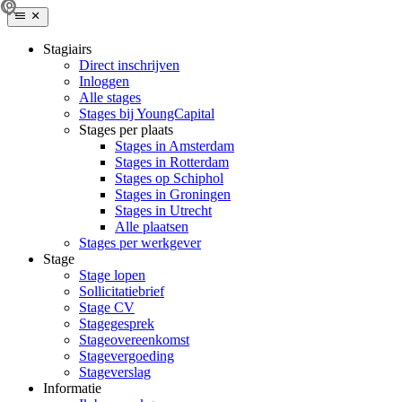
Stagiairs
Direct inschrijven
Inloggen
Alle stages
Stages bij YoungCapital
Stages per plaats
Stages in Amsterdam
Stages in Rotterdam
Stages op Schiphol
Stages in Groningen
Stages in Utrecht
Alle plaatsen
Stages per werkgever
Stage
Stage lopen
Sollicitatiebrief
Stage CV
Stagegesprek
Stageovereenkomst
Stagevergoeding
Stageverslag
Informatie