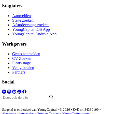
Stagiaires
Aanmelden
Stage zoeken
Afstudeerstage zoeken
YoungCapital IOS App
YoungCapital Android App
Werkgevers
Gratis aanmelden
CV Zoeken
Plaats stage
Veilig betalen
Partners
Social
Stage.nl is onderdeel van YoungCapital • © 2026 • KvK nr: 34330199 •
Algemene voorwaarden
•
Privacy
Contact
•
YoungCapital score