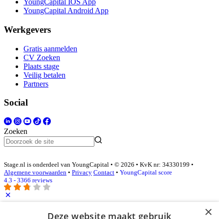
YoungCapital IOS App
YoungCapital Android App
Werkgevers
Gratis aanmelden
CV Zoeken
Plaats stage
Veilig betalen
Partners
Social
Zoeken
Stage.nl is onderdeel van YoungCapital • © 2026 • KvK nr: 34330199 •
Algemene voorwaarden
•
Privacy
Contact
•
YoungCapital score
4.3 - 3366 reviews
×
Inloggen als bedrijf
Deze website maakt gebruik