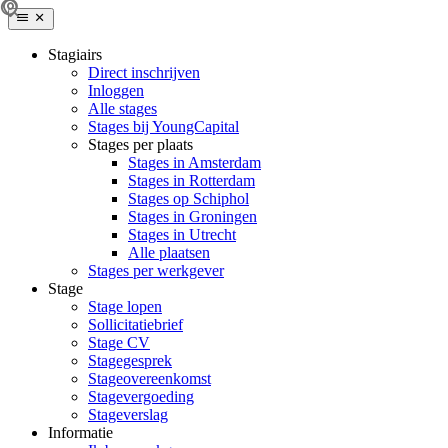
Stagiairs
Direct inschrijven
Inloggen
Alle stages
Stages bij YoungCapital
Stages per plaats
Stages in Amsterdam
Stages in Rotterdam
Stages op Schiphol
Stages in Groningen
Stages in Utrecht
Alle plaatsen
Stages per werkgever
Stage
Stage lopen
Sollicitatiebrief
Stage CV
Stagegesprek
Stageovereenkomst
Stagevergoeding
Stageverslag
Informatie