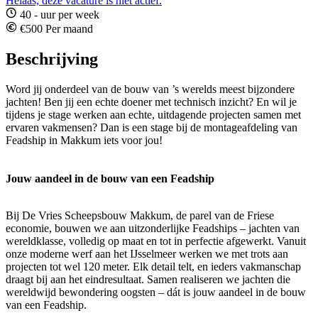
Helaas, deze vacature is niet actief.
40 - uur per week
€500 Per maand
Beschrijving
Word jij onderdeel van de bouw van ’s werelds meest bijzondere
jachten! Ben jij een echte doener met technisch inzicht? En wil je
tijdens je stage werken aan echte, uitdagende projecten samen met
ervaren vakmensen? Dan is een stage bij de montageafdeling van
Feadship in Makkum iets voor jou!
Jouw aandeel in de bouw van een Feadship
Bij De Vries Scheepsbouw Makkum, de parel van de Friese
economie, bouwen we aan uitzonderlijke Feadships – jachten van
wereldklasse, volledig op maat en tot in perfectie afgewerkt. Vanuit
onze moderne werf aan het IJsselmeer werken we met trots aan
projecten tot wel 120 meter. Elk detail telt, en ieders vakmanschap
draagt bij aan het eindresultaat. Samen realiseren we jachten die
wereldwijd bewondering oogsten – dát is jouw aandeel in de bouw
van een Feadship.