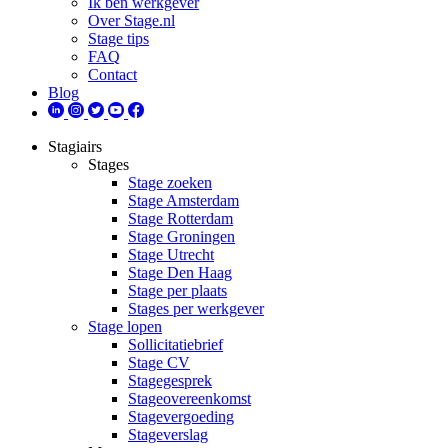
Ik ben werkgever
Over Stage.nl
Stage tips
FAQ
Contact
Blog
Stagiairs
Stages
Stage zoeken
Stage Amsterdam
Stage Rotterdam
Stage Groningen
Stage Utrecht
Stage Den Haag
Stage per plaats
Stages per werkgever
Stage lopen
Sollicitatiebrief
Stage CV
Stagegesprek
Stageovereenkomst
Stagevergoeding
Stageverslag