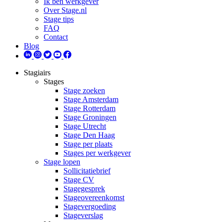
Ik ben werkgever
Over Stage.nl
Stage tips
FAQ
Contact
Blog
Stagiairs
Stages
Stage zoeken
Stage Amsterdam
Stage Rotterdam
Stage Groningen
Stage Utrecht
Stage Den Haag
Stage per plaats
Stages per werkgever
Stage lopen
Sollicitatiebrief
Stage CV
Stagegesprek
Stageovereenkomst
Stagevergoeding
Stageverslag