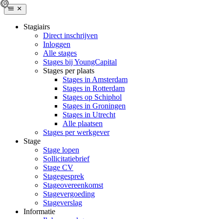
Stagiairs
Direct inschrijven
Inloggen
Alle stages
Stages bij YoungCapital
Stages per plaats
Stages in Amsterdam
Stages in Rotterdam
Stages op Schiphol
Stages in Groningen
Stages in Utrecht
Alle plaatsen
Stages per werkgever
Stage
Stage lopen
Sollicitatiebrief
Stage CV
Stagegesprek
Stageovereenkomst
Stagevergoeding
Stageverslag
Informatie