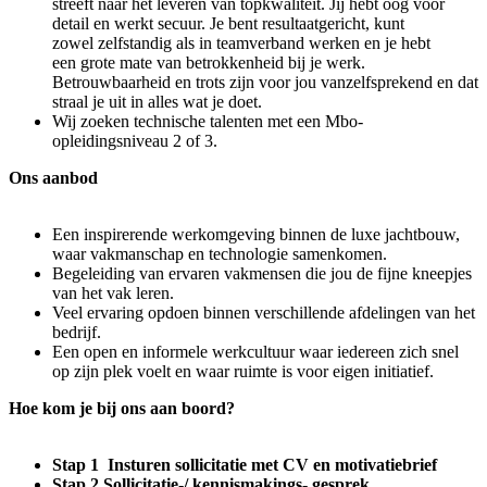
streeft naar het leveren van topkwaliteit. Jij hebt oog voor
detail en werkt secuur. Je bent resultaatgericht, kunt
zowel zelfstandig als in teamverband werken en je hebt
een grote mate van betrokkenheid bij je werk.
Betrouwbaarheid en trots zijn voor jou vanzelfsprekend en dat
straal je uit in alles wat je doet.
Wij zoeken technische talenten met een Mbo-
opleidingsniveau 2 of 3.
Ons aanbod
Een inspirerende werkomgeving binnen de luxe jachtbouw,
waar vakmanschap en technologie samenkomen.
Begeleiding van ervaren vakmensen die jou de fijne kneepjes
van het vak leren.
Veel ervaring opdoen binnen verschillende afdelingen van het
bedrijf.
Een open en informele werkcultuur waar iedereen zich snel
op zijn plek voelt en waar ruimte is voor eigen initiatief.
Hoe kom je bij ons aan boord?
Stap 1 Insturen sollicitatie met CV en motivatiebrief
Stap 2 Sollicitatie-/ kennismakings- gesprek