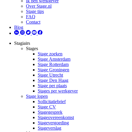
Ik ben werkgever
Over Stage.nl
Stage tips
FAQ
Contact
Blog
Stagiairs
Stages
Stage zoeken
Stage Amsterdam
Stage Rotterdam
Stage Groningen
Stage Utrecht
Stage Den Haag
Stage per plaats
Stages per werkgever
Stage lopen
Sollicitatiebrief
Stage CV
Stagegesprek
Stageovereenkomst
Stagevergoeding
Stageverslag