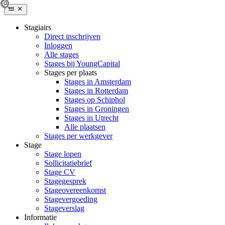
Stagiairs
Direct inschrijven
Inloggen
Alle stages
Stages bij YoungCapital
Stages per plaats
Stages in Amsterdam
Stages in Rotterdam
Stages op Schiphol
Stages in Groningen
Stages in Utrecht
Alle plaatsen
Stages per werkgever
Stage
Stage lopen
Sollicitatiebrief
Stage CV
Stagegesprek
Stageovereenkomst
Stagevergoeding
Stageverslag
Informatie