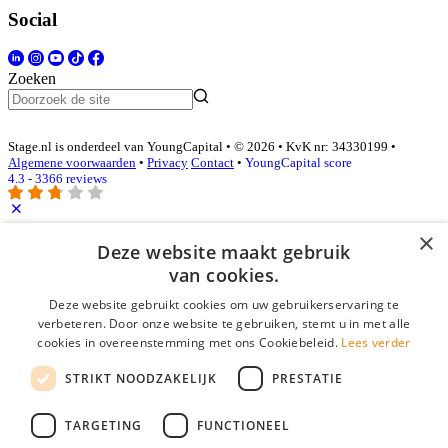
Social
Zoeken
Stage.nl is onderdeel van YoungCapital • © 2026 • KvK nr: 34330199 •
Algemene voorwaarden
•
Privacy
Contact
•
YoungCapital score
4.3 - 3366 reviews
×
Inloggen als bedrijf
Deze website maakt gebruik
van cookies.
E-mail
*
Deze website gebruikt cookies om uw gebruikerservaring te
verbeteren. Door onze website te gebruiken, stemt u in met alle
cookies in overeenstemming met ons Cookiebeleid.
Lees verder
Wachtwoord
STRIKT NOODZAKELIJK
PRESTATIE
login gegevens onthouden
Wachtwoord vergeten?
login
TARGETING
FUNCTIONEEL