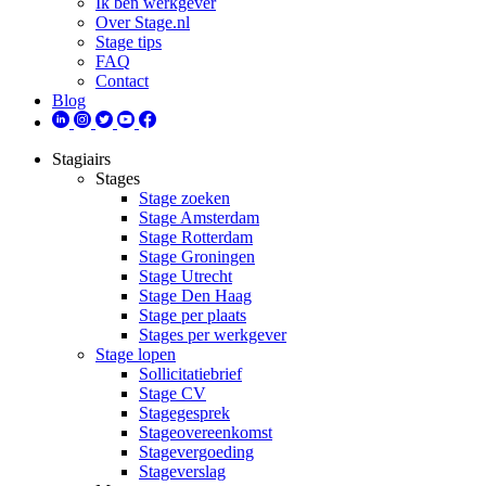
Ik ben werkgever
Over Stage.nl
Stage tips
FAQ
Contact
Blog
Stagiairs
Stages
Stage zoeken
Stage Amsterdam
Stage Rotterdam
Stage Groningen
Stage Utrecht
Stage Den Haag
Stage per plaats
Stages per werkgever
Stage lopen
Sollicitatiebrief
Stage CV
Stagegesprek
Stageovereenkomst
Stagevergoeding
Stageverslag