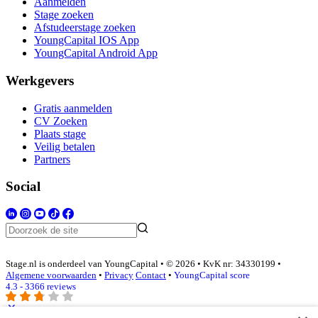
Aanmelden
Stage zoeken
Afstudeerstage zoeken
YoungCapital IOS App
YoungCapital Android App
Werkgevers
Gratis aanmelden
CV Zoeken
Plaats stage
Veilig betalen
Partners
Social
Stage.nl is onderdeel van YoungCapital • © 2026 • KvK nr: 34330199 •
Algemene voorwaarden
•
Privacy
Contact
•
YoungCapital score
4.3 - 3366 reviews