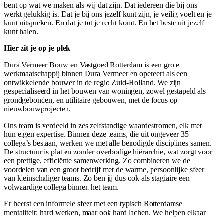
bent op wat we maken als wij dat zijn. Dat iedereen die bij ons
werkt gelukkig is. Dat je bij ons jezelf kunt zijn, je veilig voelt en je
kunt uitspreken. En dat je tot je recht komt. En het beste uit jezelf
kunt halen.
Hier zit je op je plek
Dura Vermeer Bouw en Vastgoed Rotterdam is een grote
werkmaatschappij binnen Dura Vermeer en opereert als een
ontwikkelende bouwer in de regio Zuid-Holland. We zijn
gespecialiseerd in het bouwen van woningen, zowel gestapeld als
grondgebonden, en utilitaire gebouwen, met de focus op
nieuwbouwprojecten.
Ons team is verdeeld in zes zelfstandige waardestromen, elk met
hun eigen expertise. Binnen deze teams, die uit ongeveer 35
collega’s bestaan, werken we met alle benodigde disciplines samen.
De structuur is plat en zonder overbodige hiërarchie, wat zorgt voor
een prettige, efficiënte samenwerking. Zo combineren we de
voordelen van een groot bedrijf met de warme, persoonlijke sfeer
van kleinschaliger teams. Zo ben jij dus ook als stagiaire een
volwaardige collega binnen het team.
Er heerst een informele sfeer met een typisch Rotterdamse
mentaliteit: hard werken, maar ook hard lachen. We helpen elkaar