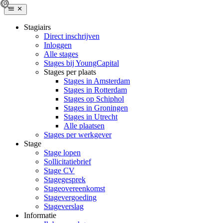
Stagiairs
Direct inschrijven
Inloggen
Alle stages
Stages bij YoungCapital
Stages per plaats
Stages in Amsterdam
Stages in Rotterdam
Stages op Schiphol
Stages in Groningen
Stages in Utrecht
Alle plaatsen
Stages per werkgever
Stage
Stage lopen
Sollicitatiebrief
Stage CV
Stagegesprek
Stageovereenkomst
Stagevergoeding
Stageverslag
Informatie