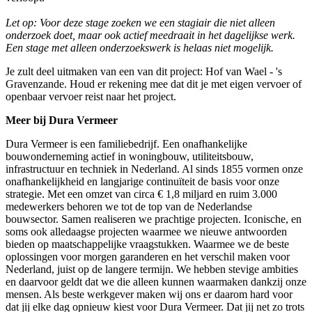
Let op: Voor deze stage zoeken we een stagiair die niet alleen
onderzoek doet, maar ook actief meedraait in het dagelijkse werk.
Een stage met alleen onderzoekswerk is helaas niet mogelijk.
Je zult deel uitmaken van een van dit project: Hof van Wael - 's
Gravenzande. Houd er rekening mee dat dit je met eigen vervoer of
openbaar vervoer reist naar het project.
Meer bij Dura Vermeer
Dura Vermeer is een familiebedrijf. Een onafhankelijke
bouwonderneming actief in woningbouw, utiliteitsbouw,
infrastructuur en techniek in Nederland. Al sinds 1855 vormen onze
onafhankelijkheid en langjarige continuïteit de basis voor onze
strategie. Met een omzet van circa € 1,8 miljard en ruim 3.000
medewerkers behoren we tot de top van de Nederlandse
bouwsector. Samen realiseren we prachtige projecten. Iconische, en
soms ook alledaagse projecten waarmee we nieuwe antwoorden
bieden op maatschappelijke vraagstukken. Waarmee we de beste
oplossingen voor morgen garanderen en het verschil maken voor
Nederland, juist op de langere termijn. We hebben stevige ambities
en daarvoor geldt dat we die alleen kunnen waarmaken dankzij onze
mensen. Als beste werkgever maken wij ons er daarom hard voor
dat jij elke dag opnieuw kiest voor Dura Vermeer. Dat jij net zo trots