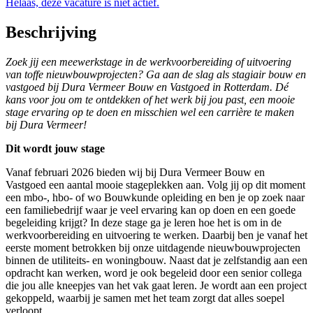
Helaas, deze vacature is niet actief.
Beschrijving
Zoek jij een meewerkstage in de werkvoorbereiding of uitvoering
van toffe nieuwbouwprojecten? Ga aan de slag als stagiair bouw en
vastgoed bij Dura Vermeer Bouw en Vastgoed in Rotterdam. Dé
kans voor jou om te ontdekken of het werk bij jou past, een mooie
stage ervaring op te doen en misschien wel een carrière te maken
bij Dura Vermeer!
Dit wordt jouw stage
Vanaf februari 2026 bieden wij bij Dura Vermeer Bouw en
Vastgoed een aantal mooie stageplekken aan. Volg jij op dit moment
een mbo-, hbo- of wo Bouwkunde opleiding en ben je op zoek naar
een familiebedrijf waar je veel ervaring kan op doen en een goede
begeleiding krijgt? In deze stage ga je leren hoe het is om in de
werkvoorbereiding en uitvoering te werken. Daarbij ben je vanaf het
eerste moment betrokken bij onze uitdagende nieuwbouwprojecten
binnen de utiliteits- en woningbouw. Naast dat je zelfstandig aan een
opdracht kan werken, word je ook begeleid door een senior collega
die jou alle kneepjes van het vak gaat leren. Je wordt aan een project
gekoppeld, waarbij je samen met het team zorgt dat alles soepel
verloopt.