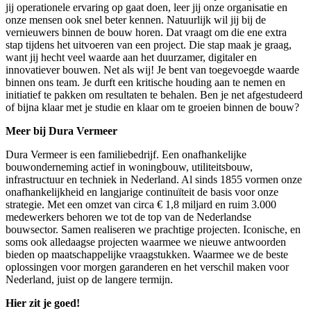
jij operationele ervaring op gaat doen, leer jij onze organisatie en
onze mensen ook snel beter kennen. Natuurlijk wil jij bij de
vernieuwers binnen de bouw horen. Dat vraagt om die ene extra
stap tijdens het uitvoeren van een project. Die stap maak je graag,
want jij hecht veel waarde aan het duurzamer, digitaler en
innovatiever bouwen. Net als wij! Je bent van toegevoegde waarde
binnen ons team. Je durft een kritische houding aan te nemen en
initiatief te pakken om resultaten te behalen. Ben je net afgestudeerd
of bijna klaar met je studie en klaar om te groeien binnen de bouw?
Meer bij Dura Vermeer
Dura Vermeer is een familiebedrijf. Een onafhankelijke
bouwonderneming actief in woningbouw, utiliteitsbouw,
infrastructuur en techniek in Nederland. Al sinds 1855 vormen onze
onafhankelijkheid en langjarige continuïteit de basis voor onze
strategie. Met een omzet van circa € 1,8 miljard en ruim 3.000
medewerkers behoren we tot de top van de Nederlandse
bouwsector. Samen realiseren we prachtige projecten. Iconische, en
soms ook alledaagse projecten waarmee we nieuwe antwoorden
bieden op maatschappelijke vraagstukken. Waarmee we de beste
oplossingen voor morgen garanderen en het verschil maken voor
Nederland, juist op de langere termijn.
Hier zit je goed!