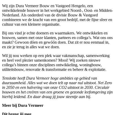
Wij zijn Dura Vermeer Bouw en Vastgoed Hengelo, een
ontwikkelende bouwer in het werkgebied Noord-, Oost- en Midden-
Nederland. Als onderdeel van de divisie Bouw & Vastgoed
combineren we de kracht van een groot bedrijf, met de fijne sfeer en
cultuur van een kleinere organisatie.
Bij ons vind je echte doeners en waarmakers. We ontwikkelen en
bouwen, samen met onze klanten, partners en collega’s. Wat ons ons
maakt? Gewoon dóen en gewóón doen. Dat zit er nou eenmaal in,
en zie je terug in alles wat we doen.
Wil jij nou werken op een plek waar vakmanschap, samenwerking
en heel veel plezier samenkomen? Mooi! Wij zoeken nieuwe
collega’s binnen onze disciplines ontwikkeling, woningbouw,
utiliteitsbouw, renovatie & transformatie en beheer & exploitatie.
Tenslotte heeft Dura Vermeer hoge ambities op gebied van
duurzaamheid. Alles wat we doen telt op naar nul uitstoot. Net Zero
in 2050 en een halvering van onze CO2 uitstoot in 2030. Circulair
bouwen en het creëren van een groene en gezonde leefomgeving zijn
hierbij leidend. En daar draag jij jouw steentje aan bij.
Meer bij Dura Vermeer
Dit breng jij mee