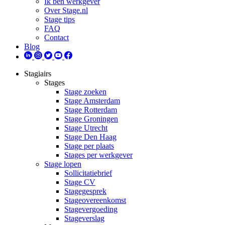
Ik ben werkgever
Over Stage.nl
Stage tips
FAQ
Contact
Blog
Stagiairs
Stages
Stage zoeken
Stage Amsterdam
Stage Rotterdam
Stage Groningen
Stage Utrecht
Stage Den Haag
Stage per plaats
Stages per werkgever
Stage lopen
Sollicitatiebrief
Stage CV
Stagegesprek
Stageovereenkomst
Stagevergoeding
Stageverslag