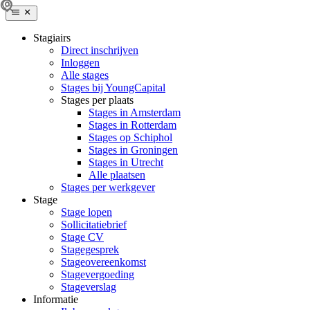
Stagiairs
Direct inschrijven
Inloggen
Alle stages
Stages bij YoungCapital
Stages per plaats
Stages in Amsterdam
Stages in Rotterdam
Stages op Schiphol
Stages in Groningen
Stages in Utrecht
Alle plaatsen
Stages per werkgever
Stage
Stage lopen
Sollicitatiebrief
Stage CV
Stagegesprek
Stageovereenkomst
Stagevergoeding
Stageverslag
Informatie