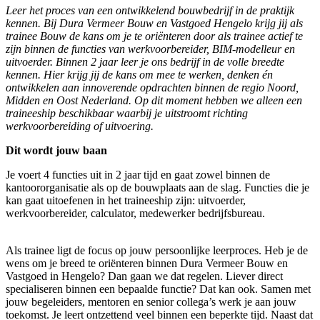
Leer het proces van een ontwikkelend bouwbedrijf in de praktijk
kennen. Bij Dura Vermeer Bouw en Vastgoed Hengelo krijg jij als
trainee Bouw de kans om je te oriënteren door als trainee actief te
zijn binnen de functies van werkvoorbereider, BIM-modelleur en
uitvoerder. Binnen 2 jaar leer je ons bedrijf in de volle breedte
kennen. Hier krijg jij de kans om mee te werken, denken én
ontwikkelen aan innoverende opdrachten binnen de regio Noord,
Midden en Oost Nederland. Op dit moment hebben we alleen een
traineeship beschikbaar waarbij je uitstroomt richting
werkvoorbereiding of uitvoering.
Dit wordt jouw baan
Je voert 4 functies uit in 2 jaar tijd en gaat zowel binnen de
kantoororganisatie als op de bouwplaats aan de slag. Functies die je
kan gaat uitoefenen in het traineeship zijn: uitvoerder,
werkvoorbereider, calculator, medewerker bedrijfsbureau.
Als trainee ligt de focus op jouw persoonlijke leerproces. Heb je de
wens om je breed te oriënteren binnen Dura Vermeer Bouw en
Vastgoed in Hengelo? Dan gaan we dat regelen. Liever direct
specialiseren binnen een bepaalde functie? Dat kan ook. Samen met
jouw begeleiders, mentoren en senior collega’s werk je aan jouw
toekomst. Je leert ontzettend veel binnen een beperkte tijd. Naast dat