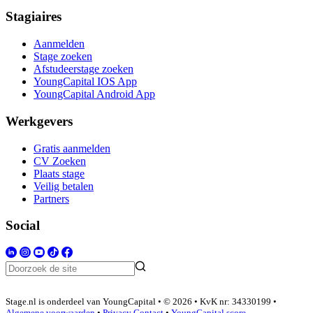
Stagiaires
Aanmelden
Stage zoeken
Afstudeerstage zoeken
YoungCapital IOS App
YoungCapital Android App
Werkgevers
Gratis aanmelden
CV Zoeken
Plaats stage
Veilig betalen
Partners
Social
Stage.nl is onderdeel van YoungCapital • © 2026 • KvK nr: 34330199 •
Algemene voorwaarden
•
Privacy
Contact
•
YoungCapital score