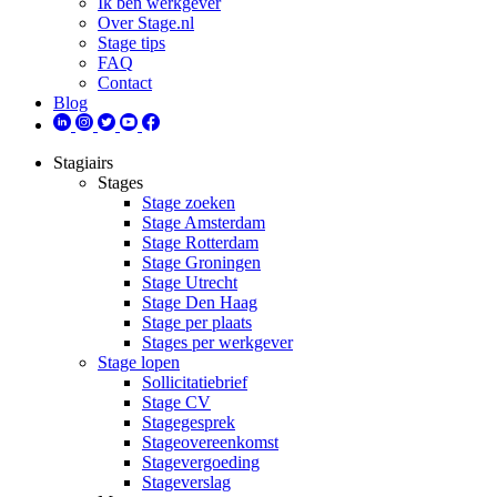
Ik ben werkgever
Over Stage.nl
Stage tips
FAQ
Contact
Blog
Stagiairs
Stages
Stage zoeken
Stage Amsterdam
Stage Rotterdam
Stage Groningen
Stage Utrecht
Stage Den Haag
Stage per plaats
Stages per werkgever
Stage lopen
Sollicitatiebrief
Stage CV
Stagegesprek
Stageovereenkomst
Stagevergoeding
Stageverslag