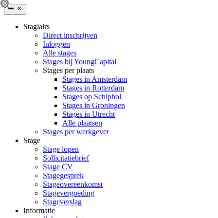
Stagiairs
Direct inschrijven
Inloggen
Alle stages
Stages bij YoungCapital
Stages per plaats
Stages in Amsterdam
Stages in Rotterdam
Stages op Schiphol
Stages in Groningen
Stages in Utrecht
Alle plaatsen
Stages per werkgever
Stage
Stage lopen
Sollicitatiebrief
Stage CV
Stagegesprek
Stageovereenkomst
Stagevergoeding
Stageverslag
Informatie