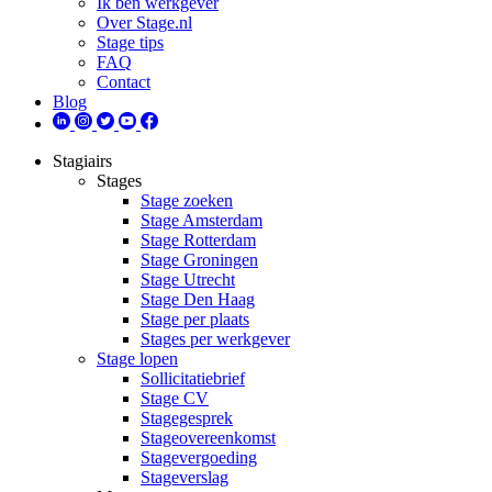
Ik ben werkgever
Over Stage.nl
Stage tips
FAQ
Contact
Blog
Stagiairs
Stages
Stage zoeken
Stage Amsterdam
Stage Rotterdam
Stage Groningen
Stage Utrecht
Stage Den Haag
Stage per plaats
Stages per werkgever
Stage lopen
Sollicitatiebrief
Stage CV
Stagegesprek
Stageovereenkomst
Stagevergoeding
Stageverslag