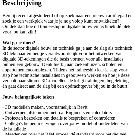
Beschrijving
Ben jij recent afgestudeerd of op zoek naar een nieuw carrièrepad en
zoek je een werkplek waar je je nog volop kunt ontwikkelen?
Ontdek dan hoe dit traineeship in digitale bouw en techniek dé plek
voor jou kan zijn!
Wat ga je doen?
In de sector digitale bouw en techniek ga je aan de slag als technisch
3D tekenaar en ben je verantwoordelijk voor het uitwerken van
digitale 3D-tekeningen die de basis vormen voor alle installaties
binnen een gebouw. Denk hierbij aan ziekenhuizen, scholen en
appartementencomplexen. Tijdens het traineeship leer je stap voor
stap hoe technische installaties in gebouwen werken en hoe je deze
vertaalt naar slimme 3D-modellen. Je krijgt trainingen, begeleiding
én gaat direct aan de slag bij een opdrachtgever bij jou in de buurt!
Jouw belangrijkste taken
- 3D modellen maken, voornamelijk in Revit
- Ontwerpen afstemmen met o.a. Engineers en calculators
- Projecten bezoeken om details te bespreken of controleren
- Collega's helpen met vragen over jouw model of onderdelen van
de isntallatie
- Meedenken over het BIM-proces, dé standaard voor het digitaal