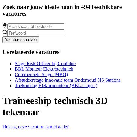
Zoek naar jouw ideale baan in 494 beschikbare
vacatures
Vacatures zoeken
Gerelateerde vacatures
Stage Risk Officer bij Coolblue
BBL Monteur Elektrotechniek
Commerciële Stage (MBO)
Afstudeerstage Innovatie team Onderhoud NS Stations
Toekomstig Elektromonteur (BBL-Traject)
Traineeship technisch 3D
tekenaar
Helaas, deze vacature is niet actief.