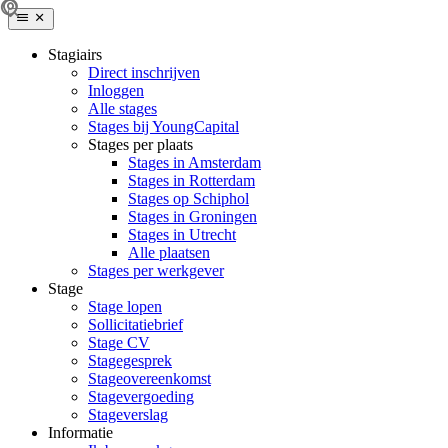
Stagiairs
Direct inschrijven
Inloggen
Alle stages
Stages bij YoungCapital
Stages per plaats
Stages in Amsterdam
Stages in Rotterdam
Stages op Schiphol
Stages in Groningen
Stages in Utrecht
Alle plaatsen
Stages per werkgever
Stage
Stage lopen
Sollicitatiebrief
Stage CV
Stagegesprek
Stageovereenkomst
Stagevergoeding
Stageverslag
Informatie