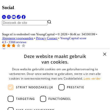
Social
Stage.nl is onderdeel van YoungCapital • © 2026 • KvK nr: 34330199 •
Algemene voorwaarden
•
Privacy
Contact
•
YoungCapital score
4.3 - 3366 reviews
×
Deze website maakt gebruik
Inloggen als bedrijf
van cookies.
Deze website gebruikt cookies om uw gebruikerservaring te
E-mail
*
verbeteren. Door onze website te gebruiken, stemt u in met alle
cookies in overeenstemming met ons Cookiebeleid.
Lees verder
Wachtwoord
STRIKT NOODZAKELIJK
PRESTATIE
login gegevens onthouden
Wachtwoord vergeten?
login
TARGETING
FUNCTIONEEL
Bedrijf aanmelden