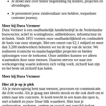
Je denkt mee over betere begeleiding bij tenders, projecten en
afrondingen.
Je presenteert jouw eindresultaat: een heldere, toepasbare
customer journey.
Meer bij Dura Vermeer
Dura Vermeer is een onafhankelijk familiebedrijf in de Nederlandse
bouwsector, actief in woningbouw, utiliteitsbouw, infrastructuur en
techniek. Sinds 1855 vormen onze onafhankelijkheid en continuïteit
de basis van onze strategie. Met een omzet van €2,1 miljard en meer
dan 3.200 medewerkers behoren we tot de top van de sector. We
realiseren iconische en maatschappelijke projecten en bieden
oplossingen voor de toekomst. Onze ambities kunnen we alleen
waarmaken door onze mensen. Daarom streven we naar een
werkomgeving waarin iedereen zich veilig voelt, zichzelf kan zijn
en het beste uit zichzelf kan halen.
Meer bij Dura Vermeer
Hier zit je op je plek
Als je nieuwsgierig bent naar mensen, processen en communicatie
die écht werkt. Als je graag met ideeën strooit en die ook durft om te
zetten naar iets concreets. Je komt terecht in een team dat open is,
snel schakelt en jouw frisse blik waardeert. Hier kun je
onderzoeken, proberen, creëren en vooral: een verschil maken.