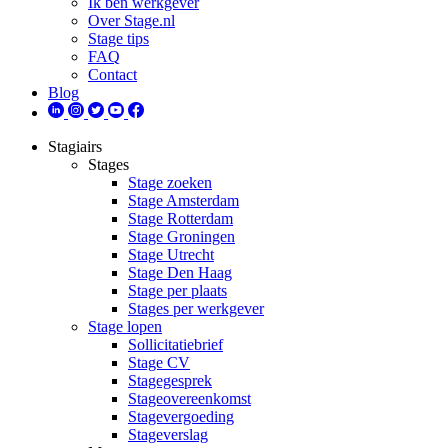
Ik ben werkgever
Over Stage.nl
Stage tips
FAQ
Contact
Blog
Stagiairs
Stages
Stage zoeken
Stage Amsterdam
Stage Rotterdam
Stage Groningen
Stage Utrecht
Stage Den Haag
Stage per plaats
Stages per werkgever
Stage lopen
Sollicitatiebrief
Stage CV
Stagegesprek
Stageovereenkomst
Stagevergoeding
Stageverslag