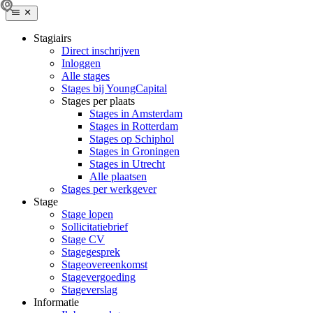
Stagiairs
Direct inschrijven
Inloggen
Alle stages
Stages bij YoungCapital
Stages per plaats
Stages in Amsterdam
Stages in Rotterdam
Stages op Schiphol
Stages in Groningen
Stages in Utrecht
Alle plaatsen
Stages per werkgever
Stage
Stage lopen
Sollicitatiebrief
Stage CV
Stagegesprek
Stageovereenkomst
Stagevergoeding
Stageverslag
Informatie