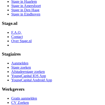
Stage in Haarlem
Stage in Amersfoort
Stage in Den Haag
Stage in Eindhoven
Stage.nl
F.A.Q.
Contact
Over Stage.nl
Stagiaires
Aanmelden
Stage zoeken
Afstudeerstage zoeken
YoungCapital IOS App
YoungCapital Android App
Werkgevers
Gratis aanmelden
CV Zoeken