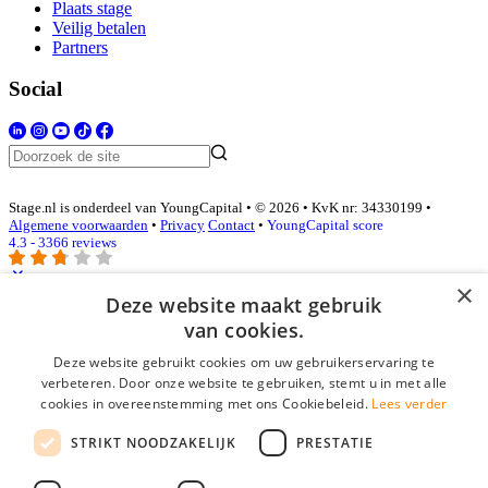
Plaats stage
Veilig betalen
Partners
Social
Stage.nl is onderdeel van YoungCapital • © 2026 • KvK nr: 34330199 •
Algemene voorwaarden
•
Privacy
Contact
•
YoungCapital score
4.3 - 3366 reviews
×
Deze website maakt gebruik
Inloggen als bedrijf
van cookies.
Deze website gebruikt cookies om uw gebruikerservaring te
E-mail
*
verbeteren. Door onze website te gebruiken, stemt u in met alle
cookies in overeenstemming met ons Cookiebeleid.
Lees verder
Wachtwoord
STRIKT NOODZAKELIJK
PRESTATIE
login gegevens onthouden
Wachtwoord vergeten?