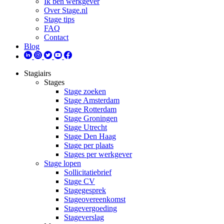
Ik ben werkgever
Over Stage.nl
Stage tips
FAQ
Contact
Blog
Stagiairs
Stages
Stage zoeken
Stage Amsterdam
Stage Rotterdam
Stage Groningen
Stage Utrecht
Stage Den Haag
Stage per plaats
Stages per werkgever
Stage lopen
Sollicitatiebrief
Stage CV
Stagegesprek
Stageovereenkomst
Stagevergoeding
Stageverslag