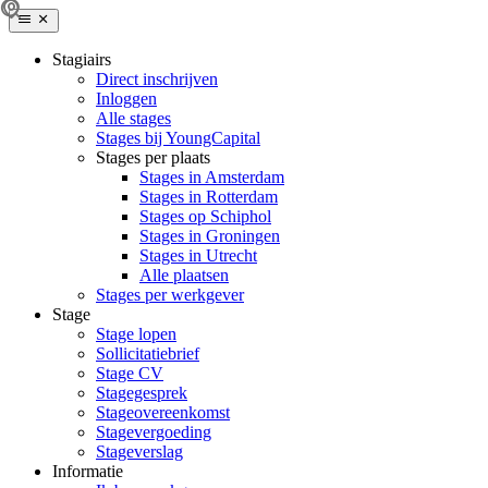
Stagiairs
Direct inschrijven
Inloggen
Alle stages
Stages bij YoungCapital
Stages per plaats
Stages in Amsterdam
Stages in Rotterdam
Stages op Schiphol
Stages in Groningen
Stages in Utrecht
Alle plaatsen
Stages per werkgever
Stage
Stage lopen
Sollicitatiebrief
Stage CV
Stagegesprek
Stageovereenkomst
Stagevergoeding
Stageverslag
Informatie