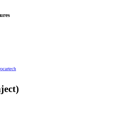
ures
rocartech
ject)