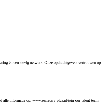
rvaring én een stevig netwerk. Onze opdrachtgevers vertrouwen op
nd alle informatie op: www.
secretary-plus.nl/join-our-talent-team