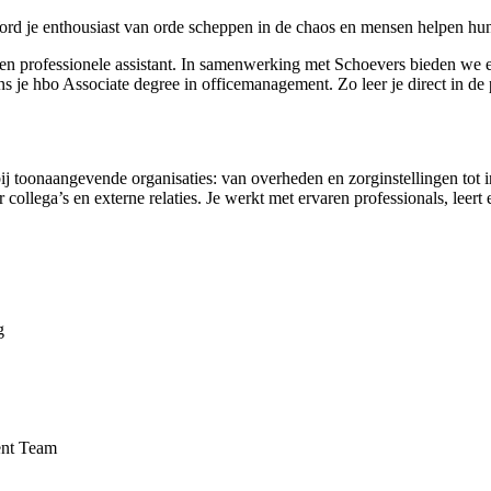
? Word je enthousiast van orde scheppen in de chaos en mensen helpen h
 een professionele assistant. In samenwerking met Schoevers bieden we e
ns je hbo Associate degree in officemanagement. Zo leer je direct in de
 bij toonaangevende organisaties: van overheden en zorginstellingen tot 
ollega’s en externe relaties. Je werkt met ervaren professionals, leert 
g
ent Team