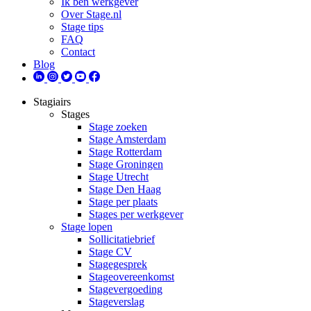
Ik ben werkgever
Over Stage.nl
Stage tips
FAQ
Contact
Blog
Stagiairs
Stages
Stage zoeken
Stage Amsterdam
Stage Rotterdam
Stage Groningen
Stage Utrecht
Stage Den Haag
Stage per plaats
Stages per werkgever
Stage lopen
Sollicitatiebrief
Stage CV
Stagegesprek
Stageovereenkomst
Stagevergoeding
Stageverslag