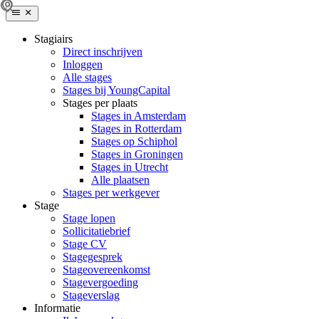
Stagiairs
Direct inschrijven
Inloggen
Alle stages
Stages bij YoungCapital
Stages per plaats
Stages in Amsterdam
Stages in Rotterdam
Stages op Schiphol
Stages in Groningen
Stages in Utrecht
Alle plaatsen
Stages per werkgever
Stage
Stage lopen
Sollicitatiebrief
Stage CV
Stagegesprek
Stageovereenkomst
Stagevergoeding
Stageverslag
Informatie