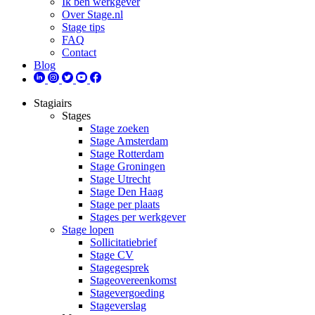
Ik ben werkgever
Over Stage.nl
Stage tips
FAQ
Contact
Blog
Stagiairs
Stages
Stage zoeken
Stage Amsterdam
Stage Rotterdam
Stage Groningen
Stage Utrecht
Stage Den Haag
Stage per plaats
Stages per werkgever
Stage lopen
Sollicitatiebrief
Stage CV
Stagegesprek
Stageovereenkomst
Stagevergoeding
Stageverslag