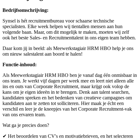
Bedrijfsomschrijving:
Synsel is hét recruitmentbureau voor schaarse technische
specialisten. Elke week helpen wij tientallen mensen aan hun
volgende baan. Maar, om dit mogelijk te maken, moeten wij zelf
ook het beste Sales- en Recruitmenttalent in ons eigen team hebben.
Daar kom jij in beeld: als Meewerkstagiair HRM HBO help je ons
om nieuw salestalent aan boord te halen!
Functie-inhoud:
Als Meewerkstagiair HRM HBO ben je vanaf dag één onmisbaar in
ons team. Je werkt vijf dagen per week mee en leert niet alleen alle
ins en outs van Corporate Recruitment, maar krijgt ook volop de
kans om je eigen ideeën in te brengen. Denk aan talent searchen,
kandidaten spreken en het bedenken van creatieve campagnes om
kandidaten aan te zetten tot solliciteren. Hier maak je écht een
verschil en leer je de kneepjes van het Corporate Recruitment-vak
van ons ervaren team.
Wat ga je precies doen?
✔ Het beoordelen van CV's en motivatiebrieven, en het selecteren