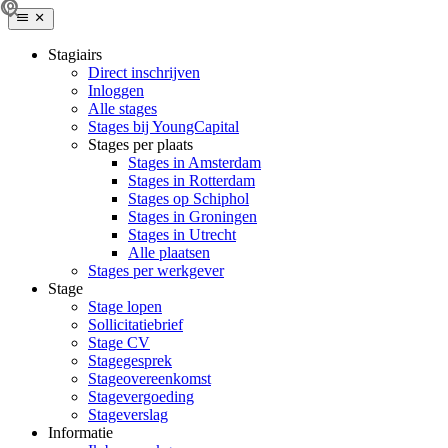
Stagiairs
Direct inschrijven
Inloggen
Alle stages
Stages bij YoungCapital
Stages per plaats
Stages in Amsterdam
Stages in Rotterdam
Stages op Schiphol
Stages in Groningen
Stages in Utrecht
Alle plaatsen
Stages per werkgever
Stage
Stage lopen
Sollicitatiebrief
Stage CV
Stagegesprek
Stageovereenkomst
Stagevergoeding
Stageverslag
Informatie