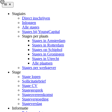
Stagiairs
Direct inschrijven
Inloggen
Alle stages
Stages bij YoungCapital
Stages per plaats
Stages in Amsterdam
Stages in Rotterdam
Stages op Schiphol
Stages in Groningen
Stages in Utrecht
Alle plaatsen
Stages per werkgever
Stage
Stage lopen
Sollicitatiebrief
Stage CV
Stagegesprek
Stageovereenkomst
Stagevergoeding
Stageverslag
Informatie