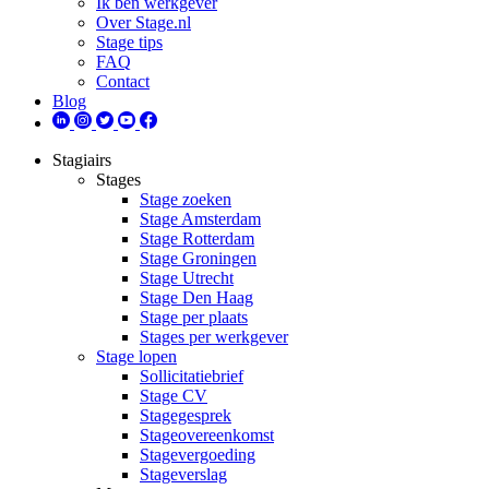
Ik ben werkgever
Over Stage.nl
Stage tips
FAQ
Contact
Blog
Stagiairs
Stages
Stage zoeken
Stage Amsterdam
Stage Rotterdam
Stage Groningen
Stage Utrecht
Stage Den Haag
Stage per plaats
Stages per werkgever
Stage lopen
Sollicitatiebrief
Stage CV
Stagegesprek
Stageovereenkomst
Stagevergoeding
Stageverslag