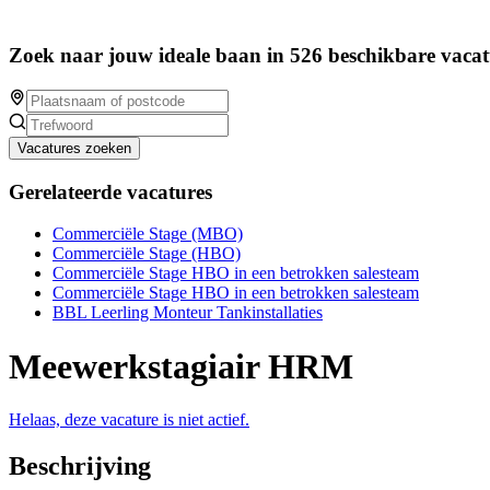
Zoek naar jouw ideale baan in 526 beschikbare vacat
Vacatures zoeken
Gerelateerde vacatures
Commerciële Stage (MBO)
Commerciële Stage (HBO)
Commerciële Stage HBO in een betrokken salesteam
Commerciële Stage HBO in een betrokken salesteam
BBL Leerling Monteur Tankinstallaties
Meewerkstagiair HRM
Helaas, deze vacature is niet actief.
Beschrijving