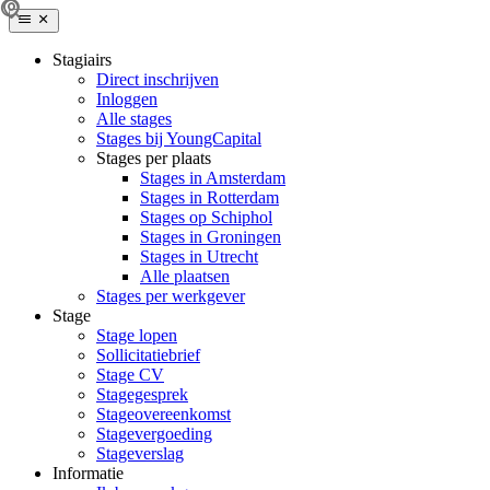
Stagiairs
Direct inschrijven
Inloggen
Alle stages
Stages bij YoungCapital
Stages per plaats
Stages in Amsterdam
Stages in Rotterdam
Stages op Schiphol
Stages in Groningen
Stages in Utrecht
Alle plaatsen
Stages per werkgever
Stage
Stage lopen
Sollicitatiebrief
Stage CV
Stagegesprek
Stageovereenkomst
Stagevergoeding
Stageverslag
Informatie