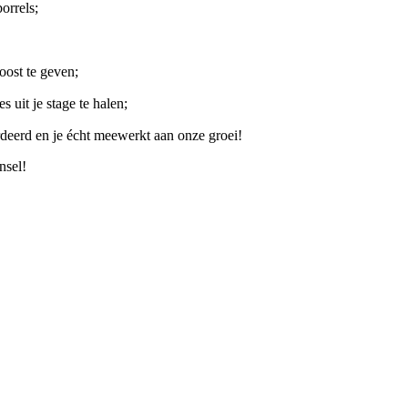
orrels;
oost te geven;
 uit je stage te halen;
erd en je écht meewerkt aan onze groei!
nsel!