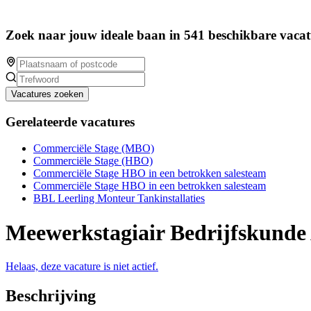
Zoek naar jouw ideale baan in 541 beschikbare vacat
Vacatures zoeken
Gerelateerde vacatures
Commerciële Stage (MBO)
Commerciële Stage (HBO)
Commerciële Stage HBO in een betrokken salesteam
Commerciële Stage HBO in een betrokken salesteam
BBL Leerling Monteur Tankinstallaties
Meewerkstagiair Bedrijfskunde
Helaas, deze vacature is niet actief.
Beschrijving