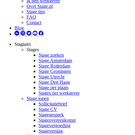
Ik ben werkgever
Over Stage.nl
Stage tips
FAQ
Contact
Blog
Stagiairs
Stages
Stage zoeken
Stage Amsterdam
Stage Rotterdam
Stage Groningen
Stage Utrecht
Stage Den Haag
Stage per plaats
Stages per werkgever
Stage lopen
Sollicitatiebrief
Stage CV
Stagegesprek
Stageovereenkomst
Stagevergoeding
Stageverslag