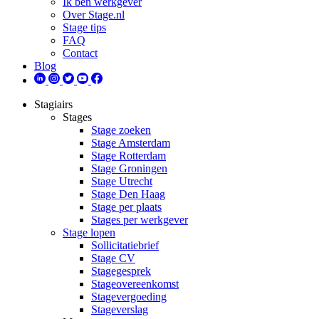
Ik ben werkgever
Over Stage.nl
Stage tips
FAQ
Contact
Blog
Stagiairs
Stages
Stage zoeken
Stage Amsterdam
Stage Rotterdam
Stage Groningen
Stage Utrecht
Stage Den Haag
Stage per plaats
Stages per werkgever
Stage lopen
Sollicitatiebrief
Stage CV
Stagegesprek
Stageovereenkomst
Stagevergoeding
Stageverslag