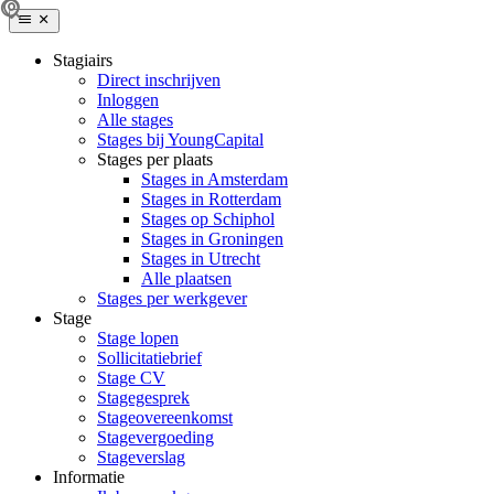
Stagiairs
Direct inschrijven
Inloggen
Alle stages
Stages bij YoungCapital
Stages per plaats
Stages in Amsterdam
Stages in Rotterdam
Stages op Schiphol
Stages in Groningen
Stages in Utrecht
Alle plaatsen
Stages per werkgever
Stage
Stage lopen
Sollicitatiebrief
Stage CV
Stagegesprek
Stageovereenkomst
Stagevergoeding
Stageverslag
Informatie