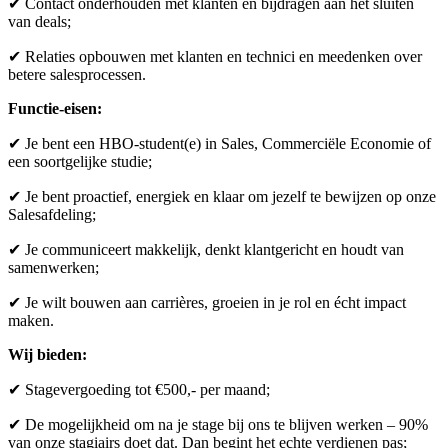
✔ Contact onderhouden met klanten en bijdragen aan het sluiten
van deals;
✔ Relaties opbouwen met klanten en technici en meedenken over
betere salesprocessen.
Functie-eisen:
✔ Je bent een HBO-student(e) in Sales, Commerciële Economie of
een soortgelijke studie;
✔ Je bent proactief, energiek en klaar om jezelf te bewijzen op onze
Salesafdeling;
✔ Je communiceert makkelijk, denkt klantgericht en houdt van
samenwerken;
✔ Je wilt bouwen aan carrières, groeien in je rol en écht impact
maken.
Wij bieden:
✔ Stagevergoeding tot €500,- per maand;
✔ De mogelijkheid om na je stage bij ons te blijven werken – 90%
van onze stagiairs doet dat. Dan begint het echte verdienen pas;