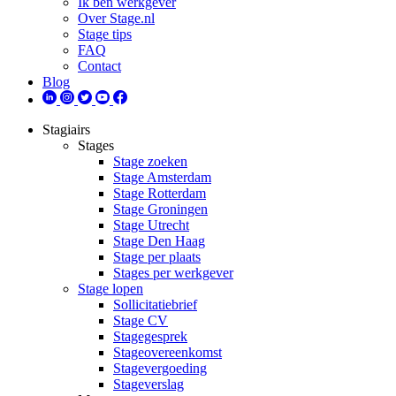
Ik ben werkgever
Over Stage.nl
Stage tips
FAQ
Contact
Blog
Stagiairs
Stages
Stage zoeken
Stage Amsterdam
Stage Rotterdam
Stage Groningen
Stage Utrecht
Stage Den Haag
Stage per plaats
Stages per werkgever
Stage lopen
Sollicitatiebrief
Stage CV
Stagegesprek
Stageovereenkomst
Stagevergoeding
Stageverslag