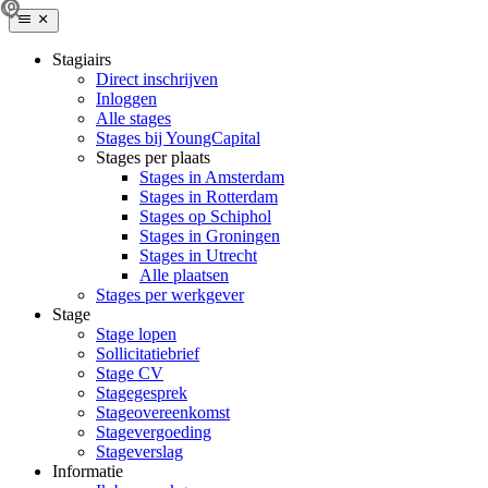
Stagiairs
Direct inschrijven
Inloggen
Alle stages
Stages bij YoungCapital
Stages per plaats
Stages in Amsterdam
Stages in Rotterdam
Stages op Schiphol
Stages in Groningen
Stages in Utrecht
Alle plaatsen
Stages per werkgever
Stage
Stage lopen
Sollicitatiebrief
Stage CV
Stagegesprek
Stageovereenkomst
Stagevergoeding
Stageverslag
Informatie