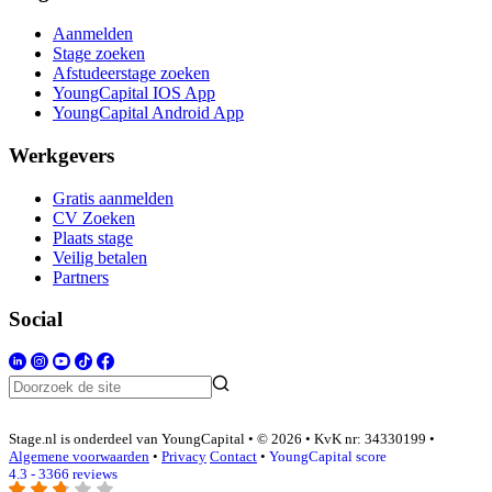
Aanmelden
Stage zoeken
Afstudeerstage zoeken
YoungCapital IOS App
YoungCapital Android App
Werkgevers
Gratis aanmelden
CV Zoeken
Plaats stage
Veilig betalen
Partners
Social
Stage.nl is onderdeel van YoungCapital • © 2026 • KvK nr: 34330199 •
Algemene voorwaarden
•
Privacy
Contact
•
YoungCapital score
4.3 - 3366 reviews