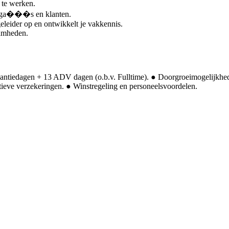
 te werken.
llega���s en klanten.
geleider op en ontwikkelt je vakkennis.
amheden.
kantiedagen + 13 ADV dagen (o.b.v. Fulltime). ● Doorgroeimogelijkhed
ctieve verzekeringen. ● Winstregeling en personeelsvoordelen.