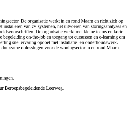
ningsector. De organisatie werkt in en rond Maarn en richt zich op
installeren van cv-systemen, het uitvoeren van storingsanalyses en
idsvoorschriften. De organisatie werkt met kleine teams en korte
 begeleiding on-the-job en toegang tot cursussen en e-learning om
eerling snel ervaring opdoet met installatie- en onderhoudswerk.
s op duurzame oplossingen voor de woningsector in en rond Maarn.
oningen.
nteur Beroepsbegeleidende Leerweg.