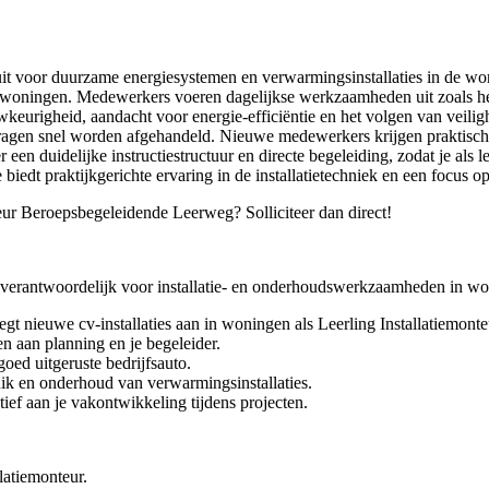
n uit voor duurzame energiesystemen en verwarmingsinstallaties in de wo
woningen. Medewerkers voeren dagelijkse werkzaamheden uit zoals het 
righeid, aandacht voor energie-efficiëntie en het volgen van veilighe
ragen snel worden afgehandeld. Nieuwe medewerkers krijgen praktische
en duidelijke instructiestructuur en directe begeleiding, zodat je als l
 biedt praktijkgerichte ervaring in de installatietechniek en een focu
teur Beroepsbegeleidende Leerweg? Solliciteer dan direct!
 verantwoordelijk voor installatie- en onderhoudswerkzaamheden in w
 legt nieuwe cv-installaties aan in woningen als Leerling Installatiemo
en aan planning en je begeleider.
oed uitgeruste bedrijfsauto.
ruik en onderhoud van verwarmingsinstallaties.
tief aan je vakontwikkeling tijdens projecten.
latiemonteur.