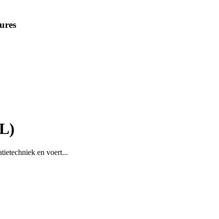
ures
BL)
atietechniek en voert...