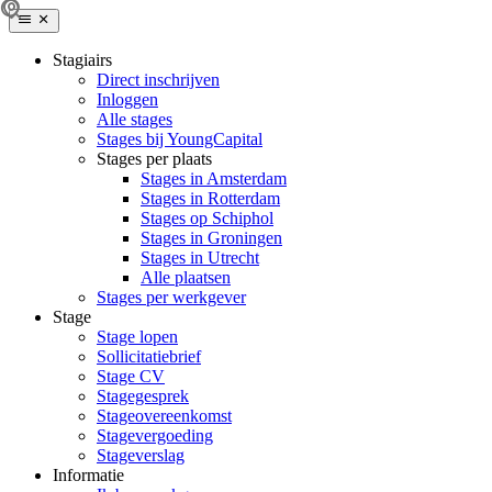
Stagiairs
Direct inschrijven
Inloggen
Alle stages
Stages bij YoungCapital
Stages per plaats
Stages in Amsterdam
Stages in Rotterdam
Stages op Schiphol
Stages in Groningen
Stages in Utrecht
Alle plaatsen
Stages per werkgever
Stage
Stage lopen
Sollicitatiebrief
Stage CV
Stagegesprek
Stageovereenkomst
Stagevergoeding
Stageverslag
Informatie