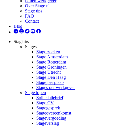
Ik ben werkgever
Over Stage.nl
Stage tips
FAQ
Contact
Blog
Stagiairs
Stages
Stage zoeken
Stage Amsterdam
Stage Rotterdam
Stage Groningen
Stage Utrecht
Stage Den Haag
Stage per plaats
Stages per werkgever
Stage lopen
Sollicitatiebrief
Stage CV
Stagegesprek
Stageovereenkomst
Stagevergoeding
Stageverslag