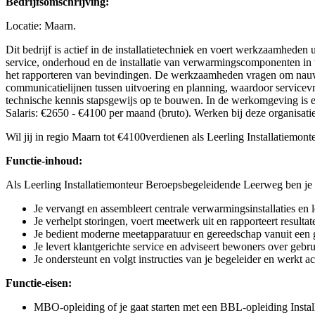
Bedrijfsomschrijving:
Locatie: Maarn.
Dit bedrijf is actief in de installatietechniek en voert werkzaamhede
service, onderhoud en de installatie van verwarmingscomponenten in 
het rapporteren van bevindingen. De werkzaamheden vragen om nauwkeu
communicatielijnen tussen uitvoering en planning, waardoor servicev
technische kennis stapsgewijs op te bouwen. In de werkomgeving is er e
Salaris: €2650 - €4100 per maand (bruto). Werken bij deze organisatie
Wil jij in regio Maarn tot €4100verdienen als Leerling Installatiemon
Functie-inhoud:
Als Leerling Installatiemonteur Beroepsbegeleidende Leerweg ben je
Je vervangt en assembleert centrale verwarmingsinstallaties en
Je verhelpt storingen, voert meetwerk uit en rapporteert resultat
Je bedient moderne meetapparatuur en gereedschap vanuit een g
Je levert klantgerichte service en adviseert bewoners over geb
Je ondersteunt en volgt instructies van je begeleider en werkt ac
Functie-eisen:
MBO-opleiding of je gaat starten met een BBL-opleiding Instal