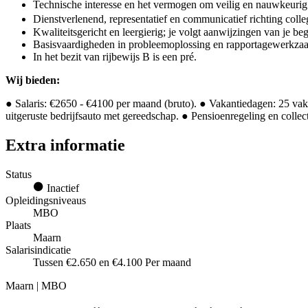
Technische interesse en het vermogen om veilig en nauwkeurig
Dienstverlenend, representatief en communicatief richting co
Kwaliteitsgericht en leergierig; je volgt aanwijzingen van je be
Basisvaardigheden in probleemoplossing en rapportagewerkza
In het bezit van rijbewijs B is een pré.
Wij bieden:
● Salaris: €2650 - €4100 per maand (bruto). ● Vakantiedagen: 25 va
uitgeruste bedrijfsauto met gereedschap. ● Pensioenregeling en colle
Extra informatie
Status
Inactief
Opleidingsniveaus
MBO
Plaats
Maarn
Salarisindicatie
Tussen €2.650 en €4.100 Per maand
Maarn | MBO