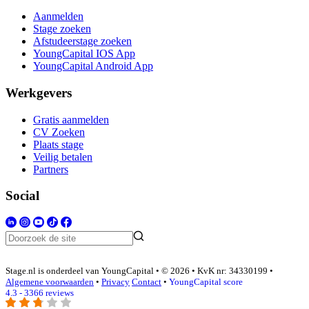
Aanmelden
Stage zoeken
Afstudeerstage zoeken
YoungCapital IOS App
YoungCapital Android App
Werkgevers
Gratis aanmelden
CV Zoeken
Plaats stage
Veilig betalen
Partners
Social
Stage.nl is onderdeel van YoungCapital • © 2026 • KvK nr: 34330199 •
Algemene voorwaarden
•
Privacy
Contact
•
YoungCapital score
4.3 - 3366 reviews