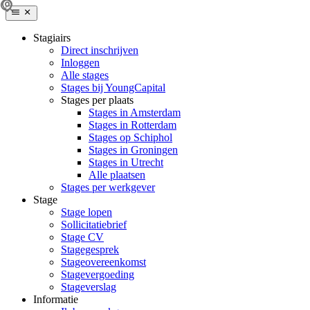
Stagiairs
Direct inschrijven
Inloggen
Alle stages
Stages bij YoungCapital
Stages per plaats
Stages in Amsterdam
Stages in Rotterdam
Stages op Schiphol
Stages in Groningen
Stages in Utrecht
Alle plaatsen
Stages per werkgever
Stage
Stage lopen
Sollicitatiebrief
Stage CV
Stagegesprek
Stageovereenkomst
Stagevergoeding
Stageverslag
Informatie