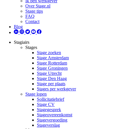
Ik ben werkgever
Over Stage.nl
Stage tips
FAQ
Contact
Blog
Stagiairs
Stages
Stage zoeken
Stage Amsterdam
Stage Rotterdam
Stage Groningen
Stage Utrecht
Stage Den Haag
Stage per plaats
Stages per werkgever
Stage lopen
Sollicitatiebrief
Stage CV
Stagegesprek
Stageovereenkomst
Stagevergoeding
Stageverslag