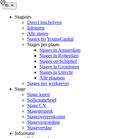
Stagiairs
Direct inschrijven
Inloggen
Alle stages
Stages bij YoungCapital
Stages per plaats
Stages in Amsterdam
Stages in Rotterdam
Stages op Schiphol
Stages in Groningen
Stages in Utrecht
Alle plaatsen
Stages per werkgever
Stage
Stage lopen
Sollicitatiebrief
Stage CV
Stagegesprek
Stageovereenkomst
Stagevergoeding
Stageverslag
Informatie