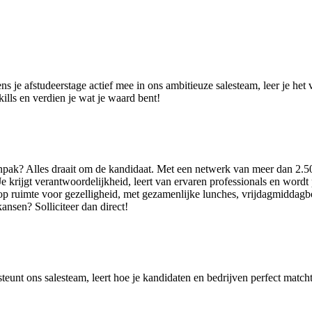
dens je afstudeerstage actief mee in ons ambitieuze salesteam, leer je he
kills en verdien je wat je waard bent!
anpak? Alles draait om de kandidaat. Met een netwerk van meer dan 2.5
krijgt verantwoordelijkheid, leert van ervaren professionals en wordt p
p ruimte voor gezelligheid, met gezamenlijke lunches, vrijdagmiddagborr
nsen? Solliciteer dan direct!
steunt ons salesteam, leert hoe je kandidaten en bedrijven perfect matcht