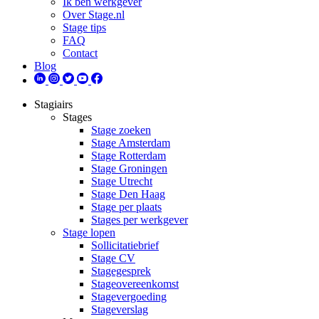
Ik ben werkgever
Over Stage.nl
Stage tips
FAQ
Contact
Blog
Stagiairs
Stages
Stage zoeken
Stage Amsterdam
Stage Rotterdam
Stage Groningen
Stage Utrecht
Stage Den Haag
Stage per plaats
Stages per werkgever
Stage lopen
Sollicitatiebrief
Stage CV
Stagegesprek
Stageovereenkomst
Stagevergoeding
Stageverslag