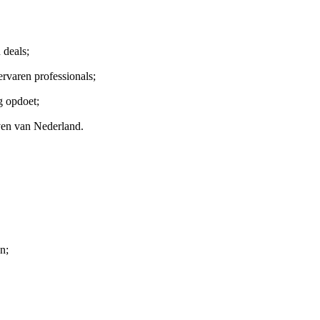
 deals;
rvaren professionals;
g opdoet;
ven van Nederland.
n;