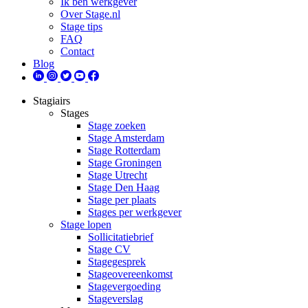
Ik ben werkgever
Over Stage.nl
Stage tips
FAQ
Contact
Blog
Stagiairs
Stages
Stage zoeken
Stage Amsterdam
Stage Rotterdam
Stage Groningen
Stage Utrecht
Stage Den Haag
Stage per plaats
Stages per werkgever
Stage lopen
Sollicitatiebrief
Stage CV
Stagegesprek
Stageovereenkomst
Stagevergoeding
Stageverslag