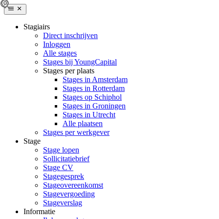
Stagiairs
Direct inschrijven
Inloggen
Alle stages
Stages bij YoungCapital
Stages per plaats
Stages in Amsterdam
Stages in Rotterdam
Stages op Schiphol
Stages in Groningen
Stages in Utrecht
Alle plaatsen
Stages per werkgever
Stage
Stage lopen
Sollicitatiebrief
Stage CV
Stagegesprek
Stageovereenkomst
Stagevergoeding
Stageverslag
Informatie