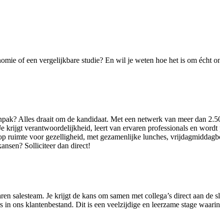
nomie of een vergelijkbare studie? En wil je weten hoe het is om écht
anpak? Alles draait om de kandidaat. Met een netwerk van meer dan 2.5
krijgt verantwoordelijkheid, leert van ervaren professionals en wordt p
p ruimte voor gezelligheid, met gezamenlijke lunches, vrijdagmiddagborr
nsen? Solliciteer dan direct!
aren salesteam. Je krijgt de kans om samen met collega’s direct aan de 
 in ons klantenbestand. Dit is een veelzijdige en leerzame stage waarin