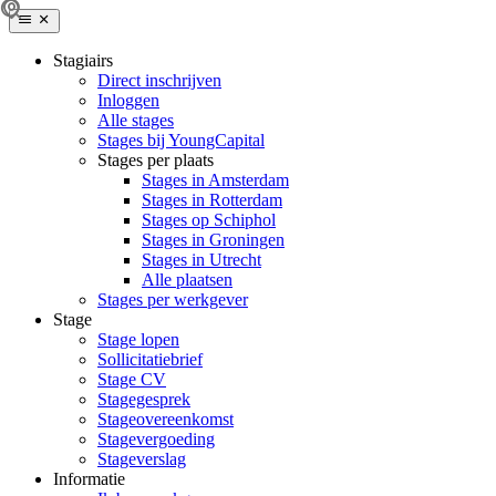
Stagiairs
Direct inschrijven
Inloggen
Alle stages
Stages bij YoungCapital
Stages per plaats
Stages in Amsterdam
Stages in Rotterdam
Stages op Schiphol
Stages in Groningen
Stages in Utrecht
Alle plaatsen
Stages per werkgever
Stage
Stage lopen
Sollicitatiebrief
Stage CV
Stagegesprek
Stageovereenkomst
Stagevergoeding
Stageverslag
Informatie