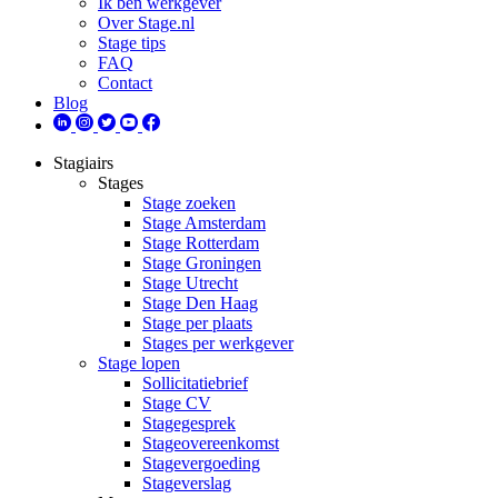
Ik ben werkgever
Over Stage.nl
Stage tips
FAQ
Contact
Blog
Stagiairs
Stages
Stage zoeken
Stage Amsterdam
Stage Rotterdam
Stage Groningen
Stage Utrecht
Stage Den Haag
Stage per plaats
Stages per werkgever
Stage lopen
Sollicitatiebrief
Stage CV
Stagegesprek
Stageovereenkomst
Stagevergoeding
Stageverslag