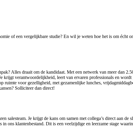
nomie of een vergelijkbare studie? En wil je weten hoe het is om écht
anpak? Alles draait om de kandidaat. Met een netwerk van meer dan 2.5
krijgt verantwoordelijkheid, leert van ervaren professionals en wordt p
p ruimte voor gezelligheid, met gezamenlijke lunches, vrijdagmiddagborr
nsen? Solliciteer dan direct!
aren salesteam. Je krijgt de kans om samen met collega’s direct aan de 
 in ons klantenbestand. Dit is een veelzijdige en leerzame stage waarin