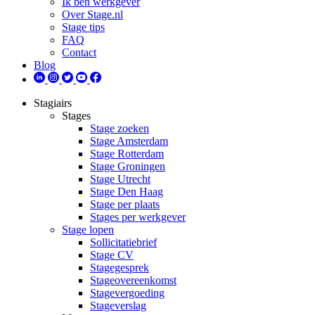
Ik ben werkgever
Over Stage.nl
Stage tips
FAQ
Contact
Blog
Stagiairs
Stages
Stage zoeken
Stage Amsterdam
Stage Rotterdam
Stage Groningen
Stage Utrecht
Stage Den Haag
Stage per plaats
Stages per werkgever
Stage lopen
Sollicitatiebrief
Stage CV
Stagegesprek
Stageovereenkomst
Stagevergoeding
Stageverslag