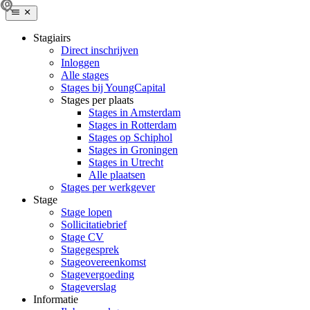
Stagiairs
Direct inschrijven
Inloggen
Alle stages
Stages bij YoungCapital
Stages per plaats
Stages in Amsterdam
Stages in Rotterdam
Stages op Schiphol
Stages in Groningen
Stages in Utrecht
Alle plaatsen
Stages per werkgever
Stage
Stage lopen
Sollicitatiebrief
Stage CV
Stagegesprek
Stageovereenkomst
Stagevergoeding
Stageverslag
Informatie