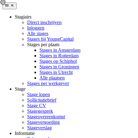
Stagiairs
Direct inschrijven
Inloggen
Alle stages
Stages bij YoungCapital
Stages per plaats
Stages in Amsterdam
Stages in Rotterdam
Stages op Schiphol
Stages in Groningen
Stages in Utrecht
Alle plaatsen
Stages per werkgever
Stage
Stage lopen
Sollicitatiebrief
Stage CV
Stagegesprek
Stageovereenkomst
Stagevergoeding
Stageverslag
Informatie