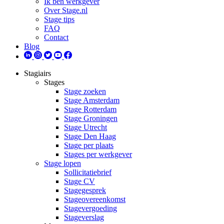
Ik ben werkgever
Over Stage.nl
Stage tips
FAQ
Contact
Blog
Stagiairs
Stages
Stage zoeken
Stage Amsterdam
Stage Rotterdam
Stage Groningen
Stage Utrecht
Stage Den Haag
Stage per plaats
Stages per werkgever
Stage lopen
Sollicitatiebrief
Stage CV
Stagegesprek
Stageovereenkomst
Stagevergoeding
Stageverslag