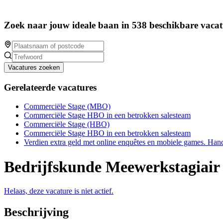
Zoek naar jouw ideale baan in 538 beschikbare vacat
Vacatures zoeken
Gerelateerde vacatures
Commerciële Stage (MBO)
Commerciële Stage HBO in een betrokken salesteam
Commerciële Stage (HBO)
Commerciële Stage HBO in een betrokken salesteam
Verdien extra geld met online enquêtes en mobiele games. Han
Bedrijfskunde Meewerkstagiai
Helaas, deze vacature is niet actief.
Beschrijving