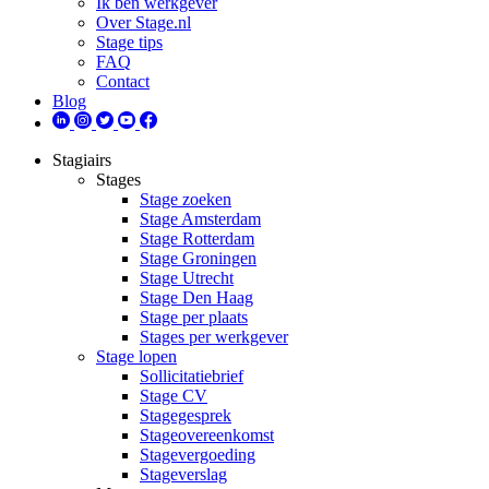
Ik ben werkgever
Over Stage.nl
Stage tips
FAQ
Contact
Blog
Stagiairs
Stages
Stage zoeken
Stage Amsterdam
Stage Rotterdam
Stage Groningen
Stage Utrecht
Stage Den Haag
Stage per plaats
Stages per werkgever
Stage lopen
Sollicitatiebrief
Stage CV
Stagegesprek
Stageovereenkomst
Stagevergoeding
Stageverslag