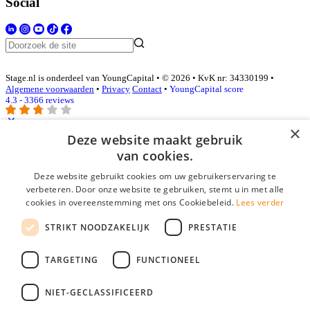
Social
Stage.nl is onderdeel van YoungCapital • © 2026 • KvK nr: 34330199 •
Algemene voorwaarden
•
Privacy
Contact
•
YoungCapital score
4.3 - 3366 reviews
×
Deze website maakt gebruik
Inloggen als bedrijf
van cookies.
Deze website gebruikt cookies om uw gebruikerservaring te
E-mail
*
verbeteren. Door onze website te gebruiken, stemt u in met alle
cookies in overeenstemming met ons Cookiebeleid.
Lees verder
Wachtwoord
STRIKT NOODZAKELIJK
PRESTATIE
login gegevens onthouden
Wachtwoord vergeten?
login
TARGETING
FUNCTIONEEL
Bedrijf aanmelden
NIET-GECLASSIFICEERD