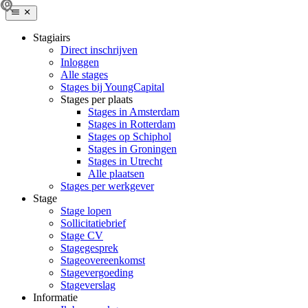
Stagiairs
Direct inschrijven
Inloggen
Alle stages
Stages bij YoungCapital
Stages per plaats
Stages in Amsterdam
Stages in Rotterdam
Stages op Schiphol
Stages in Groningen
Stages in Utrecht
Alle plaatsen
Stages per werkgever
Stage
Stage lopen
Sollicitatiebrief
Stage CV
Stagegesprek
Stageovereenkomst
Stagevergoeding
Stageverslag
Informatie